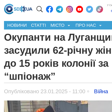
У С
НОВИНИ
СТАТТІ
МІСТО
ПРО НАС
Окупанти на Луганщи
засудили 62-річну жін
до 15 років колонії за
“шпіонаж”
Опубліковано 23.01.2025 - 11:00
Війна