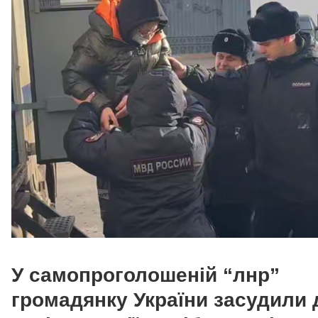
У самопроголошеній “лнр”
громадянку України засудили 