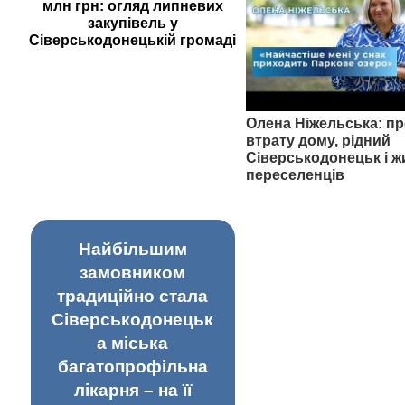
млн грн: огляд липневих
закупівель у
Сіверськодонецькій громаді
Олена Ніжельська: пр
втрату дому, рідний
Сіверськодонецьк і ж
переселенців
Найбільшим
замовником
традиційно стала
Сіверськодонецьк
а міська
багатопрофільна
лікарня – на її