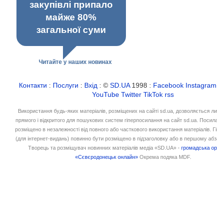
закупівлі припало
майже 80%
загальної суми
Читайте у наших новинах
Контакти
:
Послуги
:
Вхід
: ©
SD.UA
1998 :
Facebook
Instagram
YouTube
Twitter
TikTok
rss
Використання будь-яких матеріалів, розміщених на сайті sd.ua, дозволяється л
прямого і відкритого для пошукових систем гіперпосилання на сайт sd.ua. Посил
розміщено в незалежності від повного або часткового використання матеріалів. 
(для інтернет-видань) повинно бути розміщено в підзаголовку або в першому абз
Творець та розміщувач новинних матеріалів медіа «SD.UA» -
громадська ор
«Сєвєродонецьк онлайн»
Окрема подяка MDF.