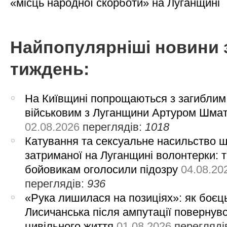
«місць народної скорботи» на Луганщині
Найпопулярніші новини 
тиждень:
На Київщині попрощаються з загиблим
військовим з Луганщини Артуром Шма
02.08.2026
переглядів:
1018
Катування та сексуальне насильство 
затриманої на Луганщині волонтерки: 
бойовикам оголосили підозру
04.08.20
переглядів:
936
«Рука лишилася на позиціях»: як боєць
Лисичанська після ампутації повернув
цивільного життя
01.08.2026
перегляді