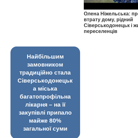
Олена Ніжельська: пр
втрату дому, рідний
Сіверськодонецьк і ж
переселенців
Найбільшим
замовником
традиційно стала
Сіверськодонецьк
а міська
багатопрофільна
лікарня – на її
закупівлі припало
майже 80%
загальної суми