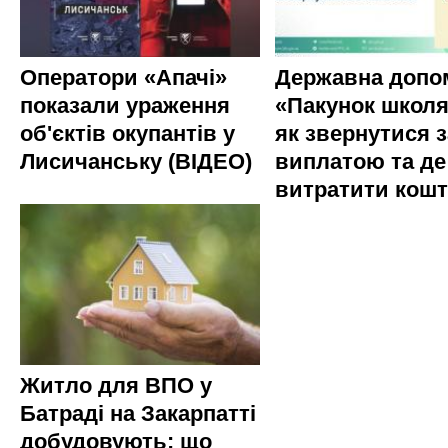
Оператори «Апачі»
Державна допо
показали ураження
«Пакунок школя
об'єктів окупантів у
як звернутися з
Лисичанську (ВІДЕО)
виплатою та де
витратити кош
Житло для ВПО у
Батраді на Закарпатті
добудовують: що