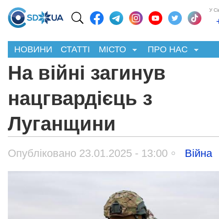
У С
НОВИНИ
СТАТТІ
МІСТО
ПРО НАС
На війні загинув
нацгвардієць з
Луганщини
Опубліковано 23.01.2025 - 13:00
Війна