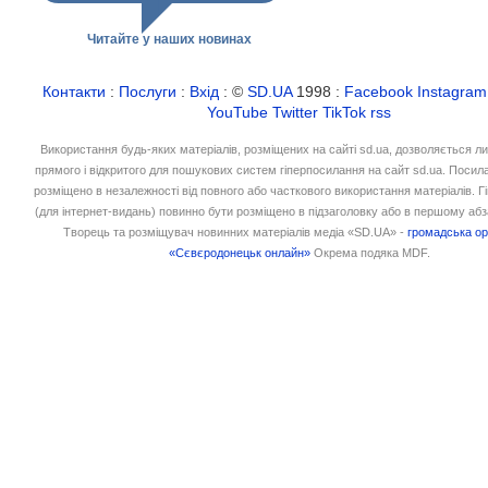
Читайте у наших новинах
Контакти
:
Послуги
:
Вхід
: ©
SD.UA
1998 :
Facebook
Instagram
YouTube
Twitter
TikTok
rss
Використання будь-яких матеріалів, розміщених на сайті sd.ua, дозволяється л
прямого і відкритого для пошукових систем гіперпосилання на сайт sd.ua. Посил
розміщено в незалежності від повного або часткового використання матеріалів. 
(для інтернет-видань) повинно бути розміщено в підзаголовку або в першому абз
Творець та розміщувач новинних матеріалів медіа «SD.UA» -
громадська ор
«Сєвєродонецьк онлайн»
Окрема подяка MDF.