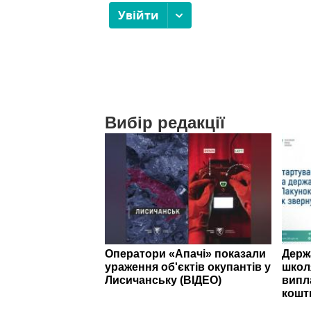
Вибір редакції
Оператори «Апачі» показали
Держ
ураження об'єктів окупантів у
школ
Лисичанську (ВІДЕО)
випл
кошт