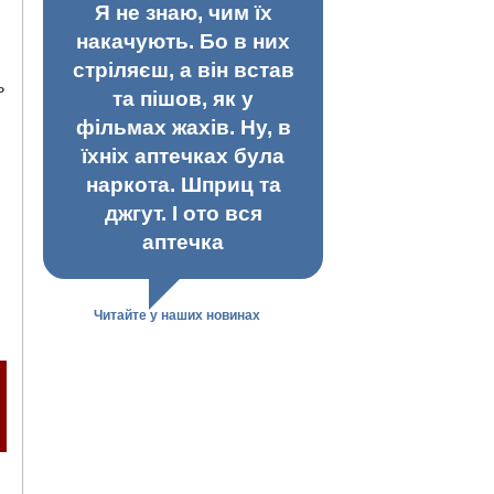
Я не знаю, чим їх
накачують. Бо в них
стріляєш, а він встав
ь
та пішов, як у
фільмах жахів. Ну, в
їхніх аптечках була
наркота. Шприц та
джгут. І ото вся
аптечка
Читайте у наших новинах