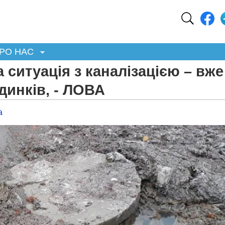
РО НАС
 ситуація з каналізацією – вже
динків, - ЛОВА
а