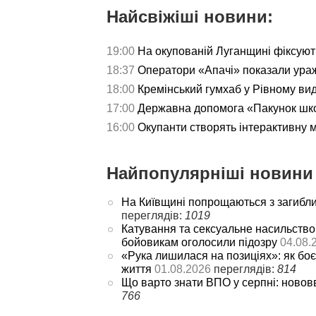
Найсвіжіші новини:
19:00
На окупованій Луганщині фіксуют
18:37
Оператори «Апачі» показали ураж
18:00
Кремінський гумхаб у Рівному ви
17:00
Державна допомога «Пакунок школ
16:00
Окупанти створять інтерактивну 
Найпопулярніші новини 
На Київщині попрощаються з загибл
переглядів:
1019
Катування та сексуальне насильство
бойовикам оголосили підозру
04.08.
«Рука лишилася на позиціях»: як боє
життя
01.08.2026
переглядів:
814
Що варто знати ВПО у серпні: новов
766