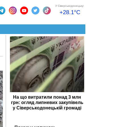
У Сіверськодонецьку:
+28.1°C
На що витратили понад 3 млн
грн: огляд липневих закупівель
у Сіверськодонецькій громаді