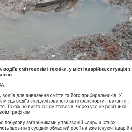
одіїв сміттєвозів і техніки, у місті аварійна ситуація з
инків.
ВА.
 водіїв для вивезення сміття та його прибиральників. У
 % місць водіїв спеціалізованого автотранспорту – вакантні.
я. Також не вистачає сміттєвозів. Через усе це робітники
воїм графіком.
ро побудову загарбниками у так званій «лнр» шістьох
ють звозити з сусідніх областей росії на вже існуючі аварійн