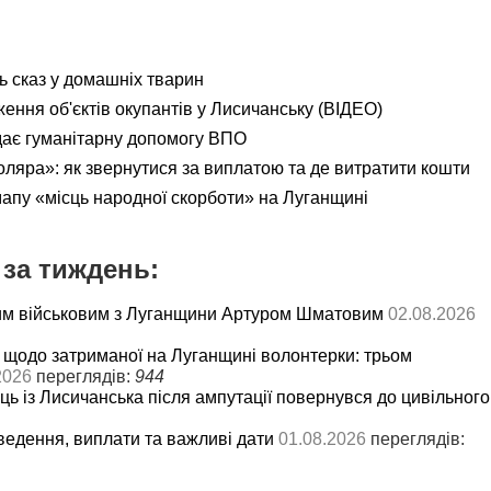
ь сказ у домашніх тварин
ення об'єктів окупантів у Лисичанську (ВІДЕО)
дає гуманітарну допомогу ВПО
яра»: як звернутися за виплатою та де витратити кошти
мапу «місць народної скорботи» на Луганщині
за тиждень:
им військовим з Луганщини Артуром Шматовим
02.08.2026
 щодо затриманої на Луганщині волонтерки: трьом
2026
переглядів:
944
ць із Лисичанська після ампутації повернувся до цивільного
ведення, виплати та важливі дати
01.08.2026
переглядів: