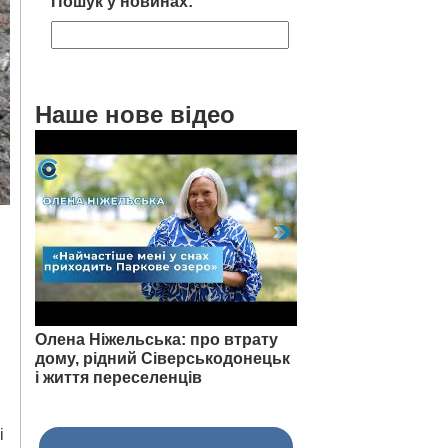
Пошук у новинах:
Наше нове відео
Олена Ніжельська: про втрату
дому, рідний Сіверськодонецьк
і життя переселенців
і