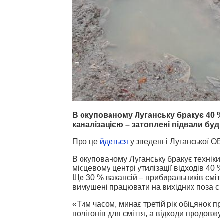
В окупованому Луганську бракує 40 % в
каналізацією – затоплені підвали буд
Про це
йдеться
у зведенні Луганської О
В окупованому Луганську бракує техніки,
місцевому центрі утилізації відходів 40
Ще 30 % вакансій – прибиральників смітт
вимушені працювати на вихідних поза с
«Тим часом, минає третій рік обіцянок п
полігонів для сміття, а відходи продовжу