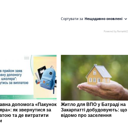
авна допомога «Пакунок
Житло для ВПО у Батраді на
яра»: як звернутися за
Закарпатті добудовують: що
атою та де витратити
відомо про заселення
и