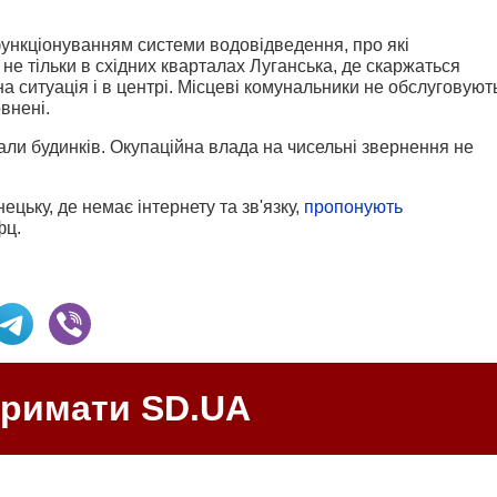
ункціонуванням системи водовідведення, про які
не тільки в східних кварталах Луганська, де скаржаться
а ситуація і в центрі. Місцеві комунальники не обслуговуют
овнені.
али будинків. Окупаційна влада на чисельні звернення не
цьку, де немає інтернету та зв'язку,
пропонують
фц.
тримати SD.UA