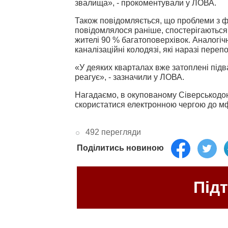
звалища», - прокоментували у ЛОВА.
Також повідомляється, що проблеми з ф
повідомлялося раніше, спостерігаються 
жителі 90 % багатоповерхівок. Аналогічн
каналізаційні колодязі, які наразі переп
«У деяких кварталах вже затоплені підв
реагує», - зазначили у ЛОВА.
Нагадаємо, в окупованому Сіверськодоне
скористатися електронною чергою до м
492 перегляди
Поділитись новиною
Під