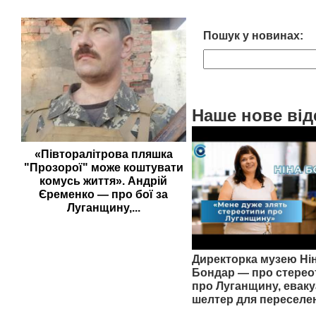
Пошук у новинах:
Наше нове від
«Півторалітрова пляшка
"Прозорої" може коштувати
комусь життя». Андрій
Єременко — про бої за
Луганщину,...
Директорка музею Ні
Бондар — про стерео
про Луганщину, еваку
шелтер для переселе