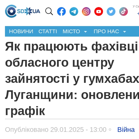
У С
НОВИНИ
СТАТТІ
МІСТО
ПРО НАС
Як працюють фахівці
обласного центру
зайнятості у гумхаба
Луганщини: оновлен
графік
Опубліковано 29.01.2025 - 13:00
Війна