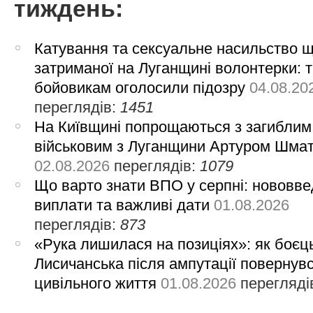
тиждень:
Катування та сексуальне насильство 
затриманої на Луганщині волонтерки: 
бойовикам оголосили підозру
04.08.20
переглядів:
1451
На Київщині попрощаються з загиблим
військовим з Луганщини Артуром Шма
02.08.2026
переглядів:
1079
Що варто знати ВПО у серпні: нововве
виплати та важливі дати
01.08.2026
переглядів:
873
«Рука лишилася на позиціях»: як боєць
Лисичанська після ампутації повернув
цивільного життя
01.08.2026
перегляді