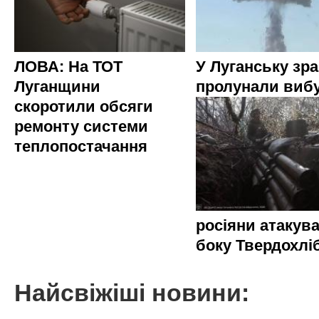
ЛОВА: На ТОТ
У Луганську зр
Луганщини
пролунали виб
скоротили обсяги
ремонту системи
теплопостачання
росіяни атакува
боку Твердохлі
Найсвіжіші новини: