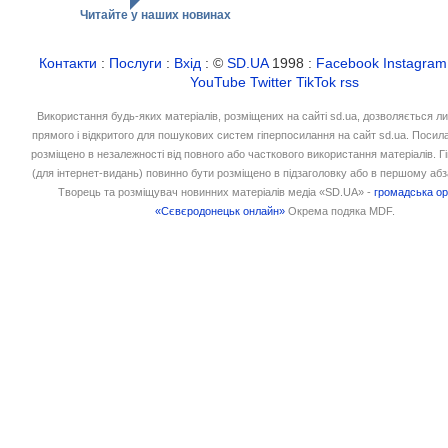
Читайте у наших новинах
Контакти
:
Послуги
:
Вхід
: ©
SD.UA
1998 :
Facebook
Instagram
YouTube
Twitter
TikTok
rss
Використання будь-яких матеріалів, розміщених на сайті sd.ua, дозволяється л
прямого і відкритого для пошукових систем гіперпосилання на сайт sd.ua. Посил
розміщено в незалежності від повного або часткового використання матеріалів. 
(для інтернет-видань) повинно бути розміщено в підзаголовку або в першому абз
Творець та розміщувач новинних матеріалів медіа «SD.UA» -
громадська ор
«Сєвєродонецьк онлайн»
Окрема подяка MDF.