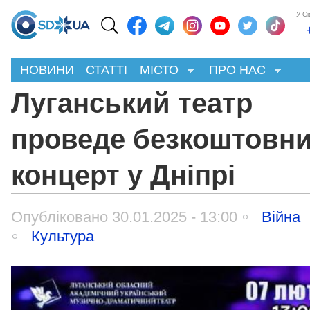
У С
НОВИНИ
СТАТТІ
МІСТО
ПРО НАС
Луганський театр
проведе безкоштовн
концерт у Дніпрі
Опубліковано 30.01.2025 - 13:00
Війна
Культура