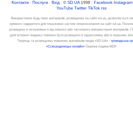
Контакти
:
Послуги
:
Вхід
: ©
SD.UA
1998 :
Facebook
Instagram
YouTube
Twitter
TikTok
rss
Використання будь-яких матеріалів, розміщених на сайті sd.ua, дозволяється л
прямого і відкритого для пошукових систем гіперпосилання на сайт sd.ua. Посил
розміщено в незалежності від повного або часткового використання матеріалів. 
(для інтернет-видань) повинно бути розміщено в підзаголовку або в першому абз
Творець та розміщувач новинних матеріалів медіа «SD.UA» -
громадська ор
«Сєвєродонецьк онлайн»
Окрема подяка MDF.