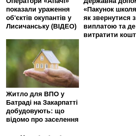
Оператори «Апачі»
Державна допо
показали ураження
«Пакунок школя
об'єктів окупантів у
як звернутися з
Лисичанську (ВІДЕО)
виплатою та де
витратити кош
Житло для ВПО у
Батраді на Закарпатті
добудовують: що
відомо про заселення