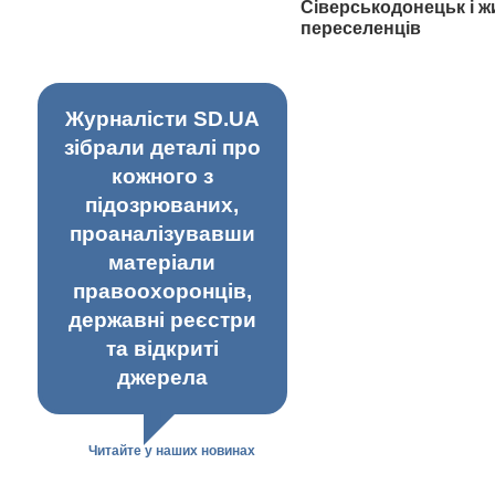
Сіверськодонецьк і ж
переселенців
Журналісти SD.UA
зібрали деталі про
кожного з
підозрюваних,
проаналізувавши
матеріали
правоохоронців,
державні реєстри
та відкриті
джерела
Читайте у наших новинах