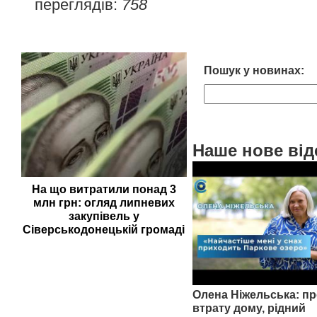
переглядів:
758
Пошук у новинах:
Наше нове від
На що витратили понад 3
млн грн: огляд липневих
закупівель у
Сіверськодонецькій громаді
Олена Ніжельська: пр
втрату дому, рідний