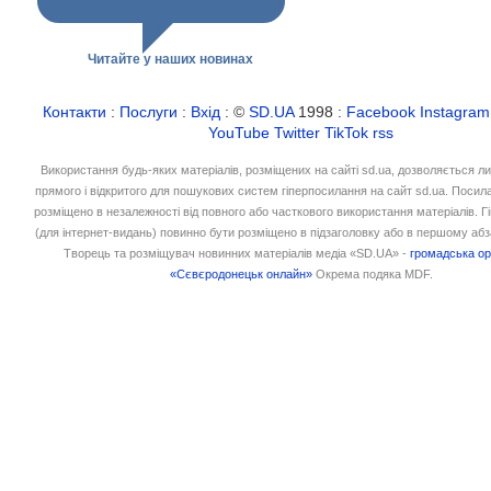
Читайте у наших новинах
Контакти
:
Послуги
:
Вхід
: ©
SD.UA
1998 :
Facebook
Instagram
YouTube
Twitter
TikTok
rss
Використання будь-яких матеріалів, розміщених на сайті sd.ua, дозволяється л
прямого і відкритого для пошукових систем гіперпосилання на сайт sd.ua. Посил
розміщено в незалежності від повного або часткового використання матеріалів. 
(для інтернет-видань) повинно бути розміщено в підзаголовку або в першому абз
Творець та розміщувач новинних матеріалів медіа «SD.UA» -
громадська ор
«Сєвєродонецьк онлайн»
Окрема подяка MDF.