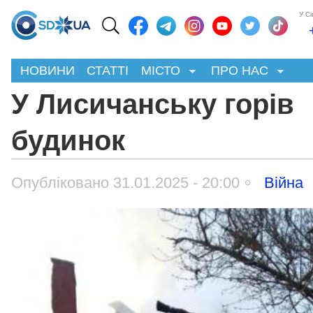
У С
НОВИНИ
СТАТТІ
МІСТО
ПРО НАС
У Лисичанську горів
будинок
Опубліковано 31.01.2025 - 20:00
Війна