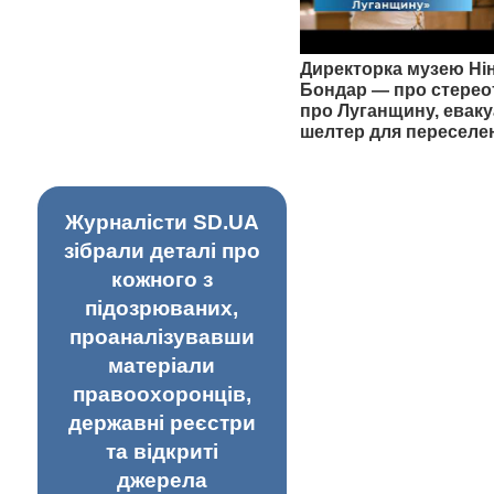
Директорка музею Ні
Бондар — про стерео
про Луганщину, еваку
шелтер для переселе
Журналісти SD.UA
зібрали деталі про
кожного з
підозрюваних,
проаналізувавши
матеріали
правоохоронців,
державні реєстри
та відкриті
джерела