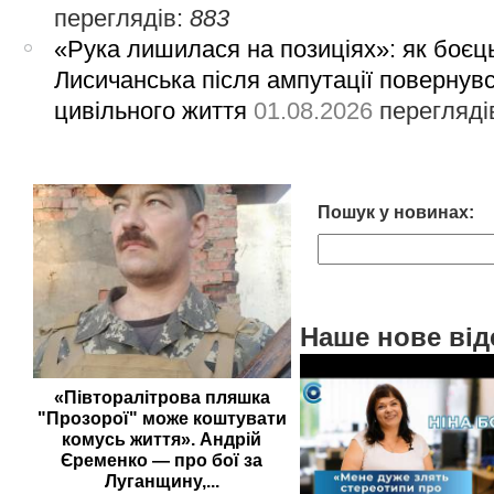
переглядів:
883
«Рука лишилася на позиціях»: як боєць
Лисичанська після ампутації повернув
цивільного життя
01.08.2026
перегляді
Пошук у новинах:
Наше нове від
«Півторалітрова пляшка
"Прозорої" може коштувати
комусь життя». Андрій
Єременко — про бої за
Луганщину,...