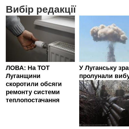
Вибір редакції
ЛОВА: На ТОТ
У Луганську зр
Луганщини
пролунали виб
скоротили обсяги
ремонту системи
теплопостачання