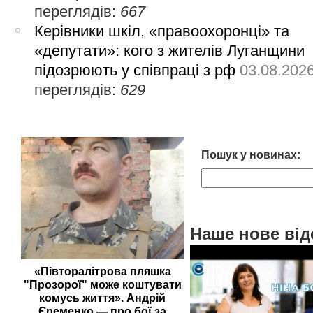
переглядів:
667
Керівники шкіл, «правоохоронці» та
«депутати»: кого з жителів Луганщини
підозрюють у співпраці з рф
03.08.202
переглядів:
629
Пошук у новинах:
Наше нове від
«Півторалітрова пляшка
"Прозорої" може коштувати
комусь життя». Андрій
Єременко — про бої за