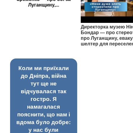
Луганщину,...
Директорка музею Ні
Бондар — про стерео
про Луганщину, еваку
шелтер для переселе
Коли ми приїхали
до Дніпра, війна
тут ще не
відчувалася так
гостро. Я
намагалася
пояснити, що нам і
вдома було добре:
у нас були