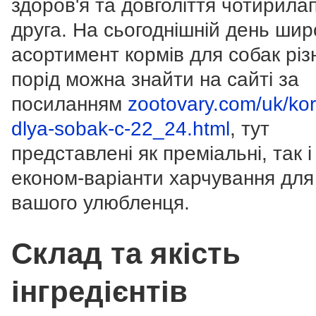
здоров'я та довголіття чотирила
друга. На сьогоднішній день ши
асортимент кормів для собак різ
порід можна знайти на сайті за
посиланням
zootovary.com/uk/ko
dlya-sobak-c-22_24.html
, тут
представлені як преміальні, так і
економ-варіанти харчування для
вашого улюбленця.
Склад та якість
інгредієнтів