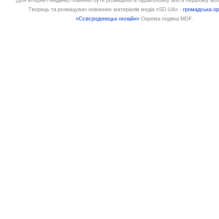
Творець та розміщувач новинних матеріалів медіа «SD.UA» -
громадська ор
«Сєвєродонецьк онлайн»
Окрема подяка MDF.