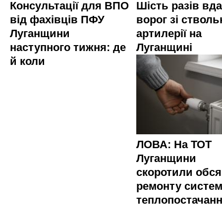
Консультації для ВПО
Шість разів вд
від фахівців ПФУ
ворог зі стволь
Луганщини
артилерії на
наступного тижня: де
Луганщині
й коли
ЛОВА: На ТОТ
Луганщини
скоротили обся
ремонту систе
теплопостачан