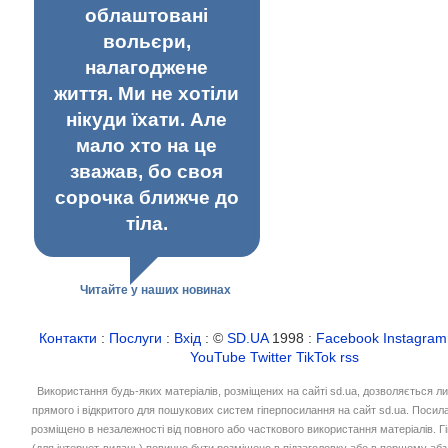
облаштовані
вольєри,
налагоджене
життя. Ми не хотіли
нікуди їхати. Але
мало хто на це
зважав, бо своя
сорочка ближче до
тіла.
Читайте у наших новинах
Контакти
:
Послуги
:
Вхід
: ©
SD.UA
1998 :
Facebook
Instagram
YouTube
Twitter
TikTok
rss
Використання будь-яких матеріалів, розміщених на сайті sd.ua, дозволяється л
прямого і відкритого для пошукових систем гіперпосилання на сайт sd.ua. Посил
розміщено в незалежності від повного або часткового використання матеріалів. 
(для інтернет-видань) повинно бути розміщено в підзаголовку або в першому абз