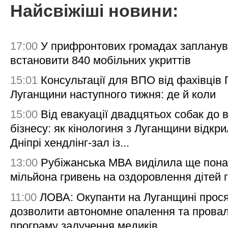
Найсвіжіші новини:
17:00
У прифронтових громадах заплану
встановити 840 мобільних укриттів
15:01
Консультації для ВПО від фахівців
Луганщини наступного тижня: де й коли
15:00
Від евакуації двадцятьох собак до 
бізнесу: як кінологиня з Луганщини відкри
Дніпрі хендлінг-зал із...
13:00
Рубіжанська МВА виділила ще пона
мільйона гривень на оздоровлення дітей 
11:00
ЛОВА: Окупанти на Луганщині прос
дозволити автономне опалення та пров
програму залучення медиків