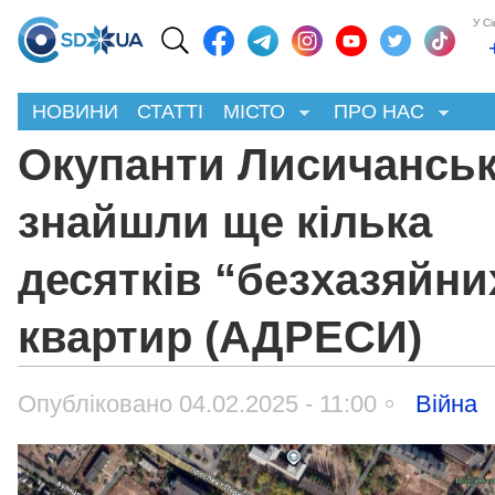
У С
НОВИНИ
СТАТТІ
МІСТО
ПРО НАС
Окупанти Лисичансь
знайшли ще кілька
десятків “безхазяйни
квартир (АДРЕСИ)
Опубліковано 04.02.2025 - 11:00
Війна