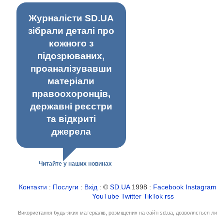
Журналісти SD.UA
зібрали деталі про
кожного з
підозрюваних,
проаналізувавши
матеріали
правоохоронців,
державні реєстри
та відкриті
джерела
Читайте у наших новинах
Контакти
:
Послуги
:
Вхід
: ©
SD.UA
1998 :
Facebook
Instagram
YouTube
Twitter
TikTok
rss
Використання будь-яких матеріалів, розміщених на сайті sd.ua, дозволяється л