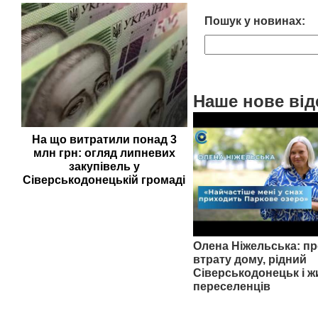
Пошук у новинах:
Наше нове від
На що витратили понад 3
млн грн: огляд липневих
закупівель у
Сіверськодонецькій громаді
Олена Ніжельська: пр
втрату дому, рідний
Сіверськодонецьк і ж
переселенців