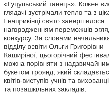
«Гуцульський танець». Кожен ви
глядачі зустрічали тепло та з цік
І наприкінці свято завершилося
нагородженням переможців огля
конкурсу. За словами начальник
відділу освіти Ольги Григорівни
Каширіної, цьогорічний фестива
можна порівняти з надзвичайни
букетом троянд, який складаєтьс
квітів-виступів учнів та вихованц
та позашкільних закладів.