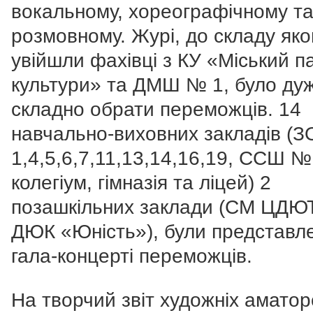
вокальному, хореографічному т
розмовному. Журі, до складу яко
увійшли фахівці з КУ «Міський п
культури» та ДМШ № 1, було ду
складно обрати переможців. 14
навчально-виховних закладів (
1,4,5,6,7,11,13,14,16,19, ССШ №
колегіум, гімназія та ліцей) 2
позашкільних заклади (СМ ЦДЮТ
ДЮК «Юність»), були представле
гала-концерті переможців.
На творчий звіт художніх аматор