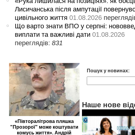
«Рука лишилася на позиціях»: як боєць
Лисичанська після ампутації повернув
цивільного життя
01.08.2026
перегляді
Що варто знати ВПО у серпні: нововве
виплати та важливі дати
01.08.2026
переглядів:
831
Пошук у новинах:
Наше нове від
«Півторалітрова пляшка
"Прозорої" може коштувати
комусь життя». Андрій