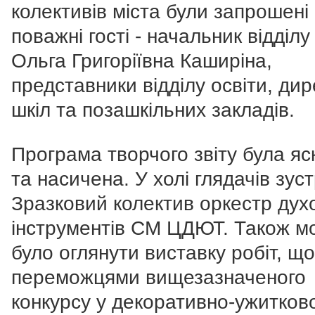
колективів міста були запрошені
поважні гості - начальник відділу
Ольга Григоріївна Каширіна,
представники відділу освіти, ди
шкіл та позашкільних закладів.
Програма творчого звіту була яс
та насичена. У холі глядачів зуст
Зразковий колектив оркестр дух
інструментів СМ ЦДЮТ. Також м
було оглянути виставку робіт, щ
переможцями вищезазначеного
конкурсу у декоративно-ужитков