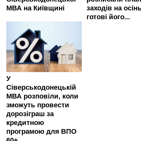
МВА на Київщині
заходів на осінь
готові його...
У
Сіверськодонецькій
МВА розповіли, коли
зможуть провести
дорозіграш за
кредитною
програмою для ВПО
60+