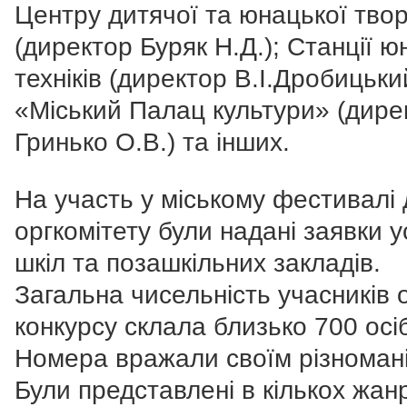
Центру дитячої та юнацької твор
(директор Буряк Н.Д.); Станції ю
техніків (директор В.І.Дробицьки
«Міський Палац культури» (дире
Гринько О.В.) та інших.
На участь у міському фестивалі 
оргкомітету були надані заявки у
шкіл та позашкільних закладів.
Загальна чисельність учасників 
конкурсу склала близько 700 осі
Номера вражали своїм різномані
Були представлені в кількох жан