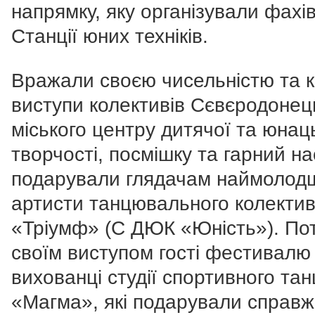
напрямку, яку організували фахів
Станції юних техніків.
Вражали своєю чисельністю та 
виступи колективів Сєвєродонец
міського центру дитячої та юнац
творчості, посмішку та гарний на
подарували глядачам наймолод
артисти танцювального колектив
«Тріумф» (С ДЮК «Юність»). По
своїм виступом гості фестивалю 
вихованці студії спортивного та
«Магма», які подарували справж