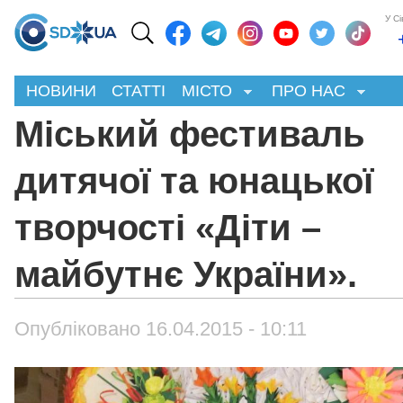
У С
НОВИНИ
СТАТТІ
МІСТО
ПРО НАС
Міський фестиваль
дитячої та юнацької
творчості «Діти –
майбутнє України».
Опубліковано 16.04.2015 - 10:11