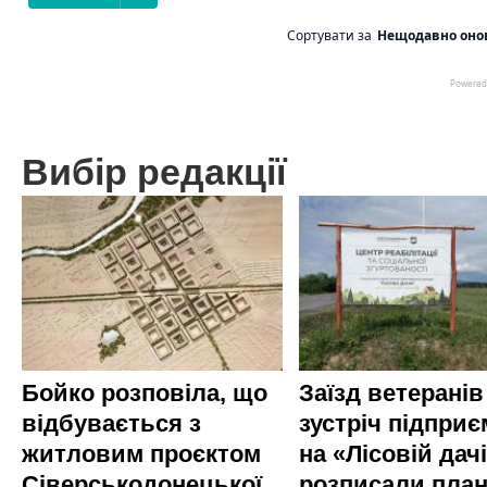
Вибір редакції
Бойко розповіла, що
Заїзд ветеранів
відбувається з
зустріч підприє
житловим проєктом
на «Лісовій дач
Сіверськодонецької
розписали пла