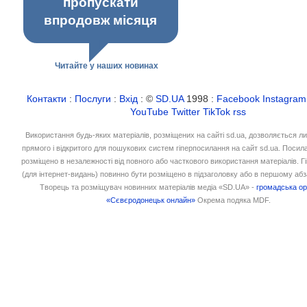
пропускати
впродовж місяця
Читайте у наших новинах
Контакти
:
Послуги
:
Вхід
: ©
SD.UA
1998 :
Facebook
Instagram
YouTube
Twitter
TikTok
rss
Використання будь-яких матеріалів, розміщених на сайті sd.ua, дозволяється л
прямого і відкритого для пошукових систем гіперпосилання на сайт sd.ua. Посил
розміщено в незалежності від повного або часткового використання матеріалів. 
(для інтернет-видань) повинно бути розміщено в підзаголовку або в першому абз
Творець та розміщувач новинних матеріалів медіа «SD.UA» -
громадська ор
«Сєвєродонецьк онлайн»
Окрема подяка MDF.