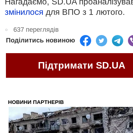
Нагадаємо, SD.UA проаналізува
змінилося
для ВПО з 1 лютого.
637 переглядів
Поділитись новиною
Підтримати SD.UA