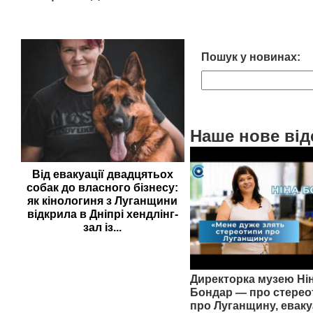
Пошук у новинах:
Наше нове від
Від евакуації двадцятьох
собак до власного бізнесу:
як кінологиня з Луганщини
відкрила в Дніпрі хендлінг-
зал із...
Директорка музею Ні
Бондар — про стерео
про Луганщину, еваку