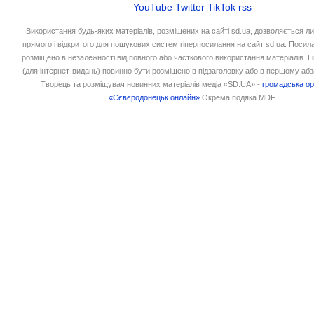
YouTube
Twitter
TikTok
rss
Використання будь-яких матеріалів, розміщених на сайті sd.ua, дозволяється л
прямого і відкритого для пошукових систем гіперпосилання на сайт sd.ua. Посил
розміщено в незалежності від повного або часткового використання матеріалів. 
(для інтернет-видань) повинно бути розміщено в підзаголовку або в першому абз
Творець та розміщувач новинних матеріалів медіа «SD.UA» -
громадська ор
«Сєвєродонецьк онлайн»
Окрема подяка MDF.