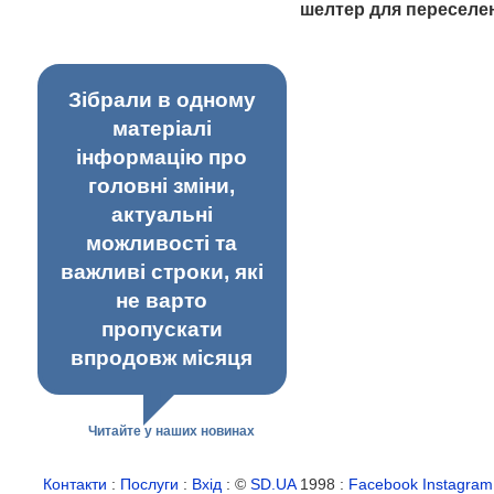
шелтер для переселе
Зібрали в одному
матеріалі
інформацію про
головні зміни,
актуальні
можливості та
важливі строки, які
не варто
пропускати
впродовж місяця
Читайте у наших новинах
Контакти
:
Послуги
:
Вхід
: ©
SD.UA
1998 :
Facebook
Instagram