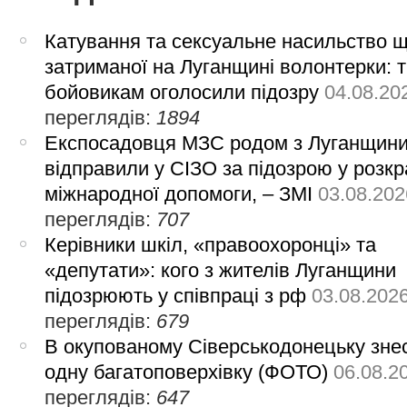
Катування та сексуальне насильство 
затриманої на Луганщині волонтерки: 
бойовикам оголосили підозру
04.08.20
переглядів:
1894
Експосадовця МЗС родом з Луганщин
відправили у СІЗО за підозрою у розкр
міжнародної допомоги, – ЗМІ
03.08.202
переглядів:
707
Керівники шкіл, «правоохоронці» та
«депутати»: кого з жителів Луганщини
підозрюють у співпраці з рф
03.08.202
переглядів:
679
В окупованому Сіверськодонецьку зне
одну багатоповерхівку (ФОТО)
06.08.2
переглядів:
647