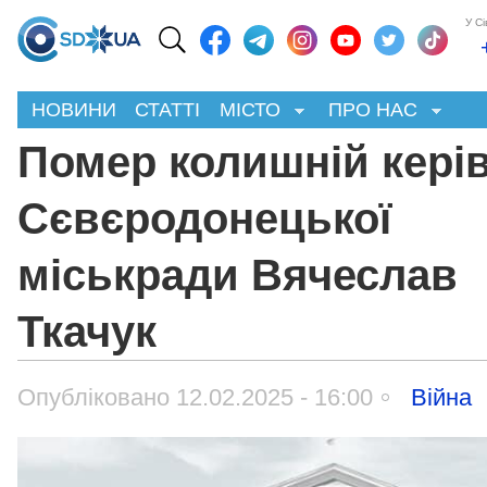
У С
НОВИНИ
СТАТТІ
МІСТО
ПРО НАС
Помер колишній кері
Сєвєродонецької
міськради Вячеслав
Ткачук
Опубліковано 12.02.2025 - 16:00
Війна