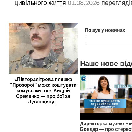
цивільного життя
01.08.2026
перегляді
Пошук у новинах:
Наше нове від
«Півторалітрова пляшка
"Прозорої" може коштувати
комусь життя». Андрій
Єременко — про бої за
Луганщину,...
Директорка музею Ні
Бондар — про стерео