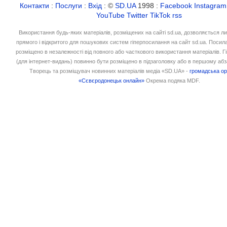
Контакти
:
Послуги
:
Вхід
: ©
SD.UA
1998 :
Facebook
Instagram
YouTube
Twitter
TikTok
rss
Використання будь-яких матеріалів, розміщених на сайті sd.ua, дозволяється л
прямого і відкритого для пошукових систем гіперпосилання на сайт sd.ua. Посил
розміщено в незалежності від повного або часткового використання матеріалів. 
(для інтернет-видань) повинно бути розміщено в підзаголовку або в першому абз
Творець та розміщувач новинних матеріалів медіа «SD.UA» -
громадська ор
«Сєвєродонецьк онлайн»
Окрема подяка MDF.