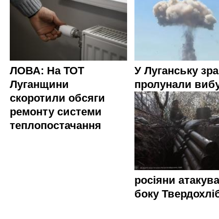
ЛОВА: На ТОТ
У Луганську зр
Луганщини
пролунали виб
скоротили обсяги
ремонту системи
теплопостачання
росіяни атакува
боку Твердохлі