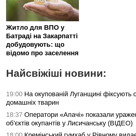
Житло для ВПО у
Батраді на Закарпатті
добудовують: що
відомо про заселення
Найсвіжіші новини:
19:00
На окупованій Луганщині фіксують с
домашніх тварин
18:37
Оператори «Апачі» показали ураже
об'єктів окупантів у Лисичанську (ВІДЕО)
18:00
Кремінський гумхаб у Рівному вида