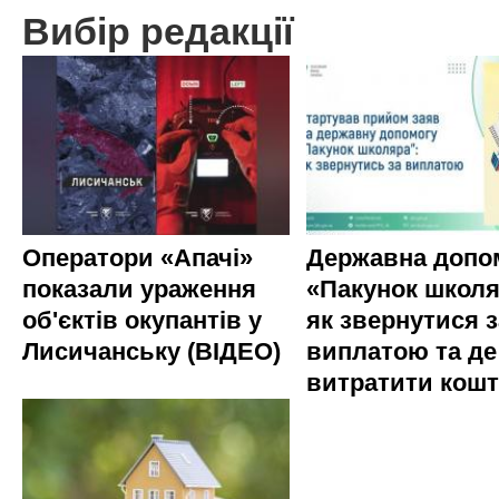
Вибір редакції
Оператори «Апачі»
Державна допо
показали ураження
«Пакунок школя
об'єктів окупантів у
як звернутися з
Лисичанську (ВІДЕО)
виплатою та де
витратити кош