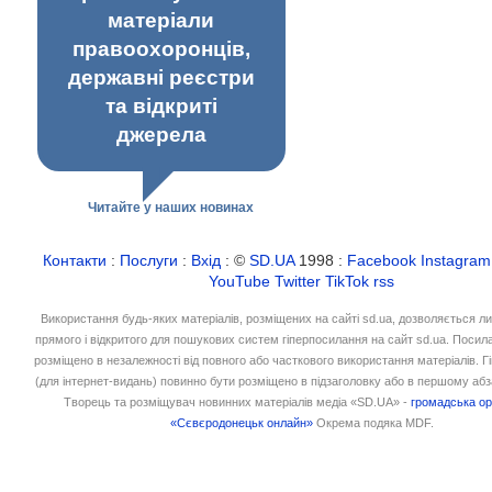
матеріали
правоохоронців,
державні реєстри
та відкриті
джерела
Читайте у наших новинах
Контакти
:
Послуги
:
Вхід
: ©
SD.UA
1998 :
Facebook
Instagram
YouTube
Twitter
TikTok
rss
Використання будь-яких матеріалів, розміщених на сайті sd.ua, дозволяється л
прямого і відкритого для пошукових систем гіперпосилання на сайт sd.ua. Посил
розміщено в незалежності від повного або часткового використання матеріалів. 
(для інтернет-видань) повинно бути розміщено в підзаголовку або в першому абз
Творець та розміщувач новинних матеріалів медіа «SD.UA» -
громадська ор
«Сєвєродонецьк онлайн»
Окрема подяка MDF.