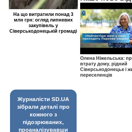
На що витратили понад 3
млн грн: огляд липневих
закупівель у
Сіверськодонецькій громаді
Олена Ніжельська: пр
втрату дому, рідний
Сіверськодонецьк і ж
переселенців
Журналісти SD.UA
зібрали деталі про
кожного з
підозрюваних,
проаналізувавши