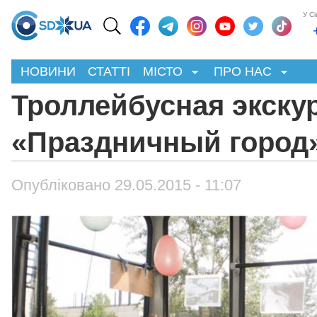
У С
НОВИНИ
СТАТТІ
МІСТО
ПРО НАС
Троллейбусная экску
«Праздничный город
Опубліковано 29.05.2015 - 11:07