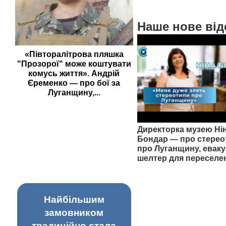
Наше нове від
«Півторалітрова пляшка
"Прозорої" може коштувати
комусь життя». Андрій
Єременко — про бої за
Луганщину,...
Директорка музею Ні
Бондар — про стерео
про Луганщину, еваку
шелтер для переселе
Найбільшим
замовником
традиційно стала