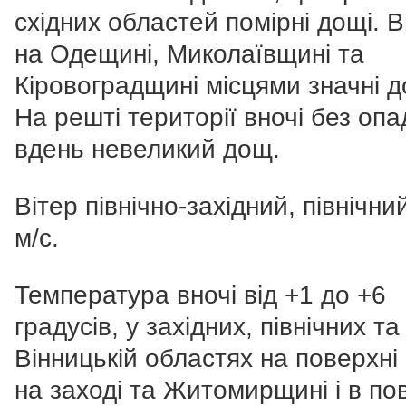
східних областей помірні дощі. В
на Одещині, Миколаївщині та
Кіровоградщині місцями значні д
На решті території вночі без опад
вдень невеликий дощ.
Вітер північно-західний, північни
м/с.
Температура вночі від +1 до +6
градусів, у західних, північних та
Вінницькій областях на поверхні 
на заході та Житомирщині і в пов