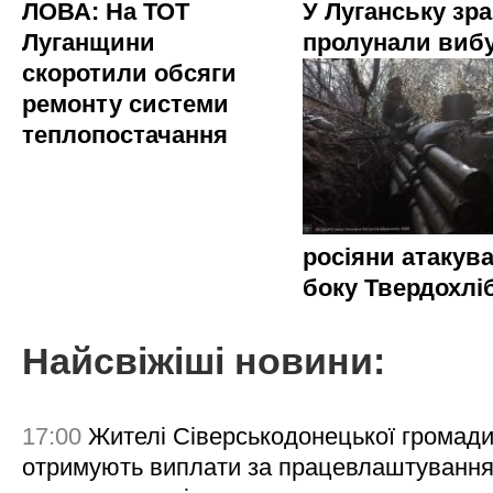
ЛОВА: На ТОТ
У Луганську зр
Луганщини
пролунали виб
скоротили обсяги
ремонту системи
теплопостачання
росіяни атакува
боку Твердохлі
Найсвіжіші новини:
17:00
Жителі Сіверськодонецької громад
отримують виплати за працевлаштування