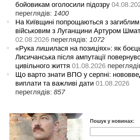
бойовикам оголосили підозру
04.08.20
переглядів:
1400
На Київщині попрощаються з загиблим
військовим з Луганщини Артуром Шма
02.08.2026
переглядів:
1072
«Рука лишилася на позиціях»: як боєць
Лисичанська після ампутації повернув
цивільного життя
01.08.2026
перегляді
Що варто знати ВПО у серпні: нововве
виплати та важливі дати
01.08.2026
переглядів:
857
Пошук у новинах: