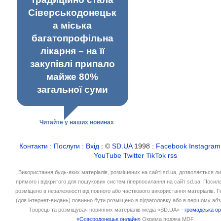
Сіверськодонецьк
а міська
багатопрофільна
лікарня – на її
закупівлі припало
майже 80%
загальної суми
Читайте у наших новинах
Контакти
:
Послуги
:
Вхід
: ©
SD.UA
1998 :
Facebook
Instagram
YouTube
Twitter
TikTok
rss
Використання будь-яких матеріалів, розміщених на сайті sd.ua, дозволяється л
прямого і відкритого для пошукових систем гіперпосилання на сайт sd.ua. Посил
розміщено в незалежності від повного або часткового використання матеріалів. 
(для інтернет-видань) повинно бути розміщено в підзаголовку або в першому абз
Творець та розміщувач новинних матеріалів медіа «SD.UA» -
громадська ор
«Сєвєродонецьк онлайн»
Окрема подяка MDF.