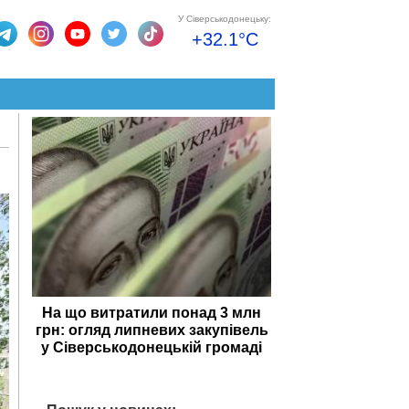
У Сіверськодонецьку:
+32.1°C
На що витратили понад 3 млн
грн: огляд липневих закупівель
у Сіверськодонецькій громаді