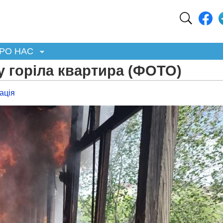
РО НАС
у горіла квартира (ФОТО)
ація