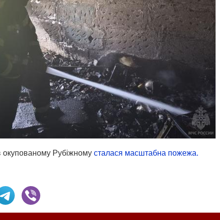
в окупованому Рубіжному
сталася масштабна пожежа.