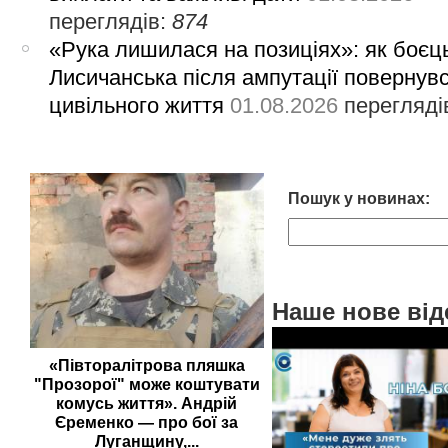
переглядів:
874
«Рука лишилася на позиціях»: як боєць
Лисичанська після ампутації повернув
цивільного життя
01.08.2026
перегляді
Пошук у новинах:
Наше нове від
«Півторалітрова пляшка
"Прозорої" може коштувати
комусь життя». Андрій
Єременко — про бої за
Луганщину,...