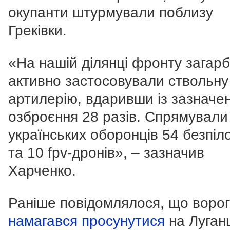
окупанти штурмували поблизу
Греківки.
«На нашій ділянці фронту загар
активно застосовували ствольну
артилерію, вдаривши із зазначе
озброєння 28 разів. Спрямували 
українських оборонців 54 безпіл
та 10 fpv-дронів», – зазначив
Харченко.
Раніше повідомлялося, що ворог
намагався просунутися
на Луган