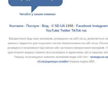
Читайте у наших новинах
Контакти
:
Послуги
:
Вхід
: ©
SD.UA
1998 :
Facebook
Instagram
YouTube
Twitter
TikTok
rss
Використання будь-яких матеріалів, розміщених на сайті sd.ua, дозволяється л
прямого і відкритого для пошукових систем гіперпосилання на сайт sd.ua. Посил
розміщено в незалежності від повного або часткового використання матеріалів. 
(для інтернет-видань) повинно бути розміщено в підзаголовку або в першому абз
Творець та розміщувач новинних матеріалів медіа «SD.UA» -
громадська ор
«Сєвєродонецьк онлайн»
Окрема подяка MDF.