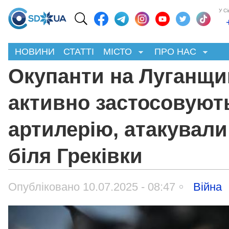
У С
НОВИНИ
СТАТТІ
МІСТО
ПРО НАС
Окупанти на Луганщи
активно застосовуют
артилерію, атакували
біля Греківки
Опубліковано 10.07.2025 - 08:47
Війна