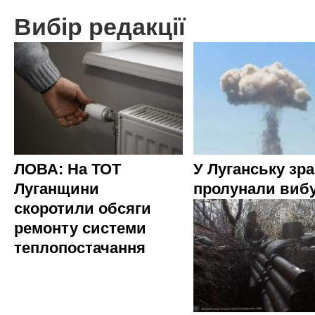
Вибір редакції
ЛОВА: На ТОТ
У Луганську зр
Луганщини
пролунали виб
скоротили обсяги
ремонту системи
теплопостачання