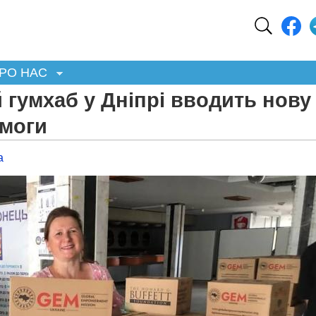
РО НАС
гумхаб у Дніпрі вводить нову
омоги
а