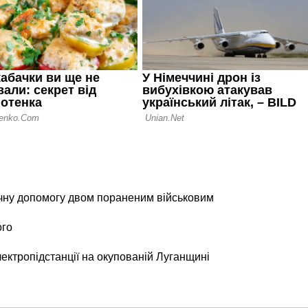
чну допомогу двом пораненим військовим
ого
лектропідстанції на окупованій Луганщині