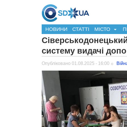
НОВИНИ
СТАТТІ
МІСТО
П
Сіверськодонецький 
систему видачі доп
Опубліковано 01.08.2025 - 16:00
Війн