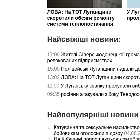
ЛОВА: На ТОТ Луганщини
У Лу
скоротили обсяги ремонту
прол
системи теплопостачання
Найсвіжіші новини:
17:00
Жителі Сіверськодонецької гром
релокованих підприємствах
15:00
Поліцейські Луганщини надали д
13:02
ЛОВА: На ТОТ Луганщини скороти
11:00
У Луганську зранку пролунали ви
09:35
росіяни атакували з боку Твердох
Найпопулярніші новини 
Катування та сексуальне насильство
бойовикам оголосили підозру
04.08.
На Київщині попрощаються з загибл