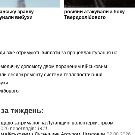
ганську зранку
росіяни атакували з боку
унали вибухи
Твердохлібового
ади вже отримують виплати за працевлаштування на
омедичну допомогу двом пораненим військовим
ли обсяги ремонту системи теплопостачання
бухи
лібового
за тиждень:
 щодо затриманої на Луганщині волонтерки: трьом
2026
переглядів:
1411
им військовим з Луганщини Артуром Шматовим
02.08.2026