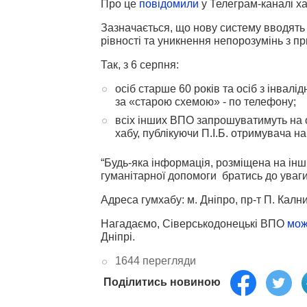
Про це
повідомили
у Телеграм-каналі ха
Зазначається, що нову систему вводять
рівності та уникнення непорозумінь з пр
Так, з 6 серпня:
осіб старше 60 років та осіб з інвал
за «старою схемою» - по телефону;
всіх інших ВПО запрошуватимуть на 
хабу, публікуючи П.І.Б. отримувача н
“Будь-яка інформація, розміщена на інш
гуманітарної допомоги братись до уваги 
Адреса гумхабу: м. Дніпро, пр-т П. Калн
Нагадаємо, Сіверськодонецькі ВПО
мож
Дніпрі.
1644 перегляди
Поділитись новиною