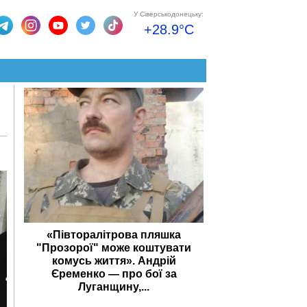
У Сіверськодонецьку:
+28.9°C
«Півторалітрова пляшка
"Прозорої" може коштувати
комусь життя». Андрій
Єременко — про бої за
Луганщину,...