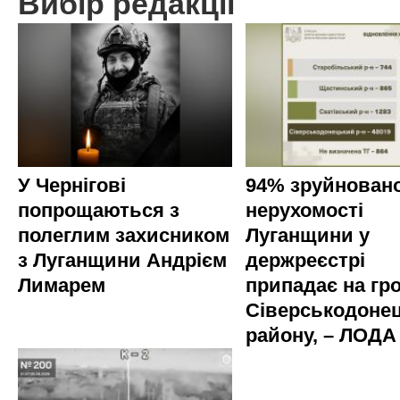
Вибір редакції
У Чернігові
94% зруйновано
попрощаються з
нерухомості
полеглим захисником
Луганщини у
з Луганщини Андрієм
держреєстрі
Лимарем
припадає на гр
Сіверськодоне
району, – ЛОДА