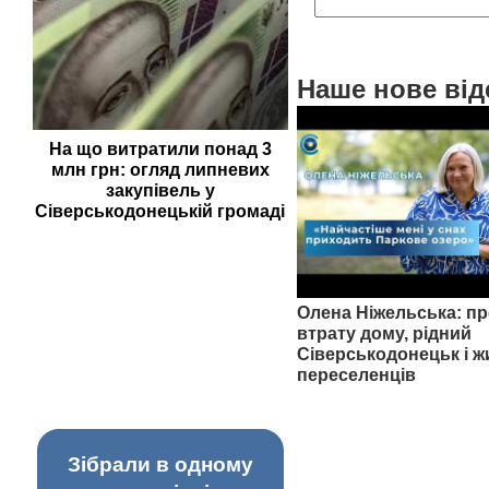
Наше нове від
На що витратили понад 3
млн грн: огляд липневих
закупівель у
Сіверськодонецькій громаді
Олена Ніжельська: пр
втрату дому, рідний
Сіверськодонецьк і ж
переселенців
Зібрали в одному