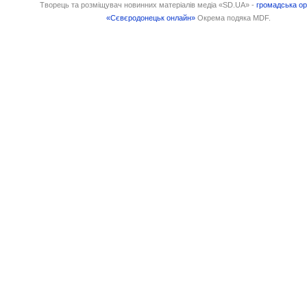
Творець та розміщувач новинних матеріалів медіа «SD.UA» -
громадська ор
«Сєвєродонецьк онлайн»
Окрема подяка MDF.