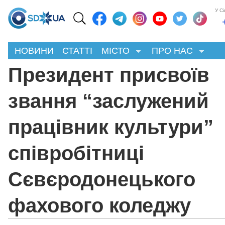
У С
НОВИНИ
СТАТТІ
МІСТО
ПРО НАС
Президент присвоїв
звання “заслужений
працівник культури”
співробітниці
Сєвєродонецького
фахового коледжу