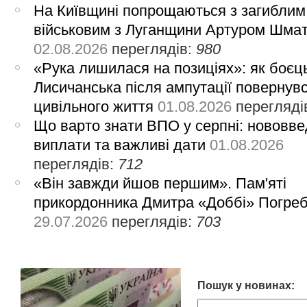
На Київщині попрощаються з загиблим
військовим з Луганщини Артуром Шма
02.08.2026
переглядів:
980
«Рука лишилася на позиціях»: як боєць
Лисичанська після ампутації повернув
цивільного життя
01.08.2026
перегляді
Що варто знати ВПО у серпні: нововве
виплати та важливі дати
01.08.2026
переглядів:
712
«Він завжди йшов першим». Пам'яті
прикордонника Дмитра «Доббі» Погре
29.07.2026
переглядів:
703
Пошук у новинах: