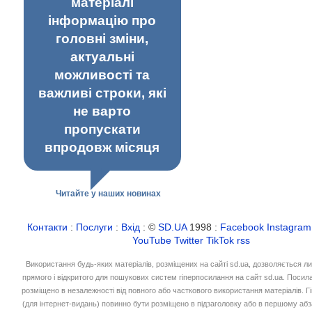
матеріалі
інформацію про
головні зміни,
актуальні
можливості та
важливі строки, які
не варто
пропускати
впродовж місяця
Читайте у наших новинах
Контакти
:
Послуги
:
Вхід
: ©
SD.UA
1998 :
Facebook
Instagram
YouTube
Twitter
TikTok
rss
Використання будь-яких матеріалів, розміщених на сайті sd.ua, дозволяється л
прямого і відкритого для пошукових систем гіперпосилання на сайт sd.ua. Посил
розміщено в незалежності від повного або часткового використання матеріалів. 
(для інтернет-видань) повинно бути розміщено в підзаголовку або в першому абз