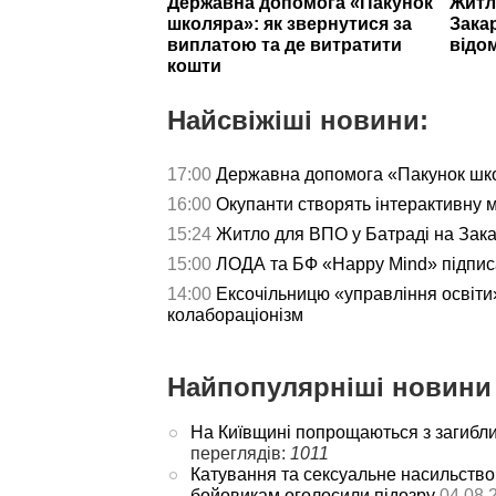
Державна допомога «Пакунок
Житл
школяра»: як звернутися за
Зака
виплатою та де витратити
відо
кошти
Найсвіжіші новини:
17:00
Державна допомога «Пакунок школ
16:00
Окупанти створять інтерактивну 
15:24
Житло для ВПО у Батраді на Зака
15:00
ЛОДА та БФ «Happy Mind» підпис
14:00
Ексочільницю «управління освіти»
колабораціонізм
Найпопулярніші новини 
На Київщині попрощаються з загибл
переглядів:
1011
Катування та сексуальне насильство
бойовикам оголосили підозру
04.08.