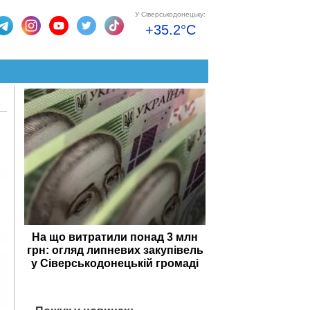
У Сіверськодонецьку:
+35.2°C
На що витратили понад 3 млн
грн: огляд липневих закупівель
у Сіверськодонецькій громаді