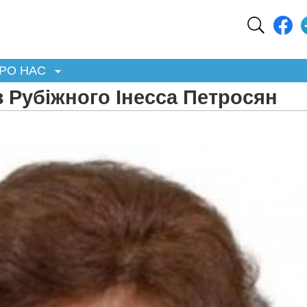
РО НАС
 Рубіжного Інесса Петросян