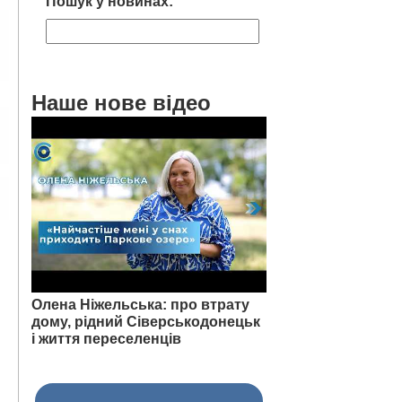
Пошук у новинах:
Наше нове відео
Олена Ніжельська: про втрату
дому, рідний Сіверськодонецьк
і життя переселенців