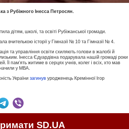
ка з Рубіжного Інесса Петросян.
ила дітям, школі, та освіті Рубіжанської громади.
а вчителькою історії у Гімназії № 10 та Гімназії № 4.
ація та управління освіти схиляють голови в жалобі й
близьким. Інесса Єдуардівна подарувала нашій громаді роки
й. Її пам'ять житиме в серцях учнів, колег і всіх, хто мав
значили у МВА.
жність України
загинув
уродженець Кремінної Ігор
тримати SD.UA