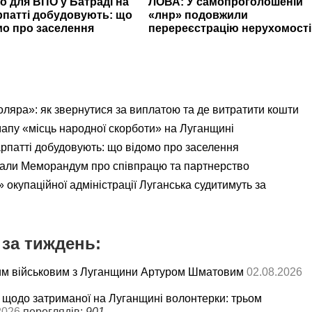
о для ВПО у Батраді на
ЛОВА: У самопроголошеній
рпатті добудовують: що
«лнр» подовжили
мо про заселення
перереєстрацію нерухомості
яра»: як звернутися за виплатою та де витратити кошти
мапу «місць народної скорботи» на Луганщині
рпатті добудовують: що відомо про заселення
али Меморандум про співпрацю та партнерство
 окупаційної адміністрації Луганська судитимуть за
за тиждень:
им військовим з Луганщини Артуром Шматовим
02.08.2026
 щодо затриманої на Луганщині волонтерки: трьом
2026
переглядів:
901