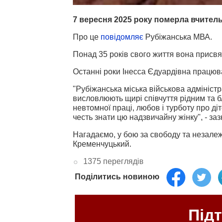
7 вересня 2025 року померла вчитель
Про це
повідомляє
Рубіжанська МВА.
Понад 35 років свого життя вона присвят
Останні роки Інесса Єдуардівна працювал
"Рубіжанська міська військова адміністр
висловлюють щирі співчуття рідним та 
невтомної праці, любов і турботу про діте
честь знати цю надзвичайну жінку", - за
Нагадаємо, у бою за свободу та незале
Кременчуцький.
1375 переглядів
Поділитись новиною
Під