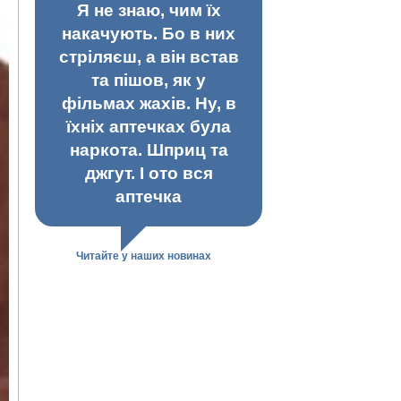
Я не знаю, чим їх
накачують. Бо в них
стріляєш, а він встав
та пішов, як у
фільмах жахів. Ну, в
їхніх аптечках була
наркота. Шприц та
джгут. І ото вся
аптечка
Читайте у наших новинах