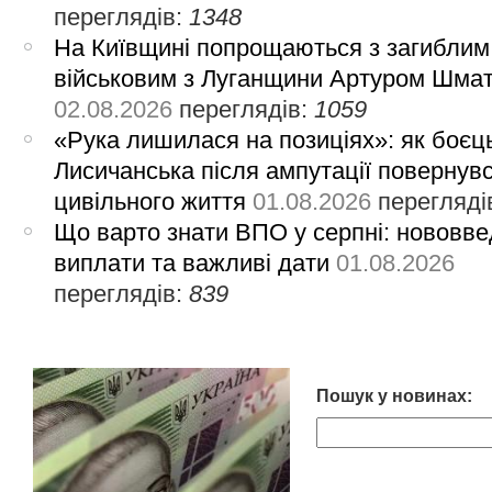
переглядів:
1348
На Київщині попрощаються з загиблим
військовим з Луганщини Артуром Шма
02.08.2026
переглядів:
1059
«Рука лишилася на позиціях»: як боєць
Лисичанська після ампутації повернув
цивільного життя
01.08.2026
перегляді
Що варто знати ВПО у серпні: нововве
виплати та важливі дати
01.08.2026
переглядів:
839
Пошук у новинах: