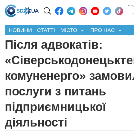
У С
НОВИНИ
СТАТТІ
МІСТО
ПРО НАС
Після адвокатів:
«Сіверськодонецькте
комуненерго» замови
послуги з питань
підприємницької
діяльності