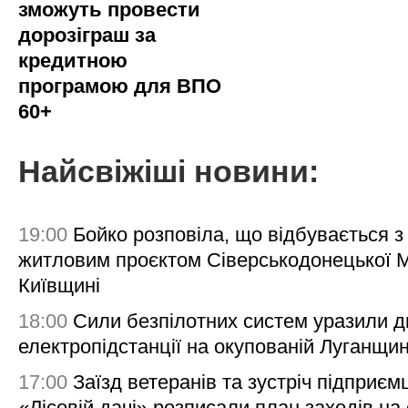
зможуть провести
дорозіграш за
кредитною
програмою для ВПО
60+
Найсвіжіші новини:
19:00
Бойко розповіла, що відбувається з
житловим проєктом Сіверськодонецької 
Київщині
18:00
Сили безпілотних систем уразили д
електропідстанції на окупованій Луганщи
17:00
Заїзд ветеранів та зустріч підприємц
«Лісовій дачі» розписали план заходів на 