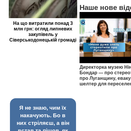
Наше нове від
На що витратили понад 3
млн грн: огляд липневих
закупівель у
Сіверськодонецькій громаді
Директорка музею Ні
Бондар — про стерео
про Луганщину, еваку
шелтер для переселе
Я не знаю, чим їх
накачують. Бо в
них стріляєш, а він
встав та пішов, як