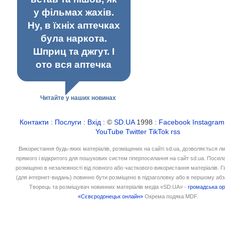
у фільмах жахів.
Ну, в їхніх аптечках
була наркота.
Шприц та джгут. І
ото вся аптечка
Читайте у наших новинах
Контакти
:
Послуги
:
Вхід
: ©
SD.UA
1998 :
Facebook
Instagram
YouTube
Twitter
TikTok
rss
Використання будь-яких матеріалів, розміщених на сайті sd.ua, дозволяється л
прямого і відкритого для пошукових систем гіперпосилання на сайт sd.ua. Посил
розміщено в незалежності від повного або часткового використання матеріалів. 
(для інтернет-видань) повинно бути розміщено в підзаголовку або в першому абз
Творець та розміщувач новинних матеріалів медіа «SD.UA» -
громадська ор
«Сєвєродонецьк онлайн»
Окрема подяка MDF.