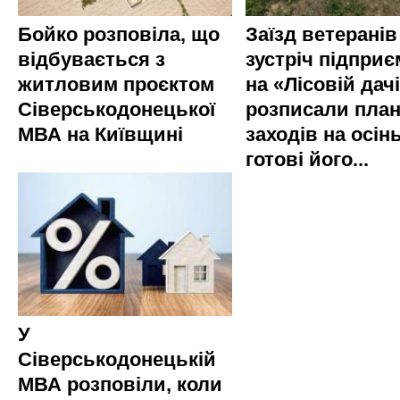
Бойко розповіла, що
Заїзд ветеранів
відбувається з
зустріч підприє
житловим проєктом
на «Лісовій дач
Сіверськодонецької
розписали пла
МВА на Київщині
заходів на осінь
готові його...
У
Сіверськодонецькій
МВА розповіли, коли