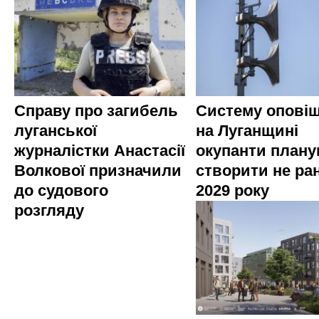
Справу про загибель
Систему опові
луганської
на Луганщині
журналістки Анастасії
окупанти план
Волкової призначили
створити не ра
до судового
2029 року
розгляду