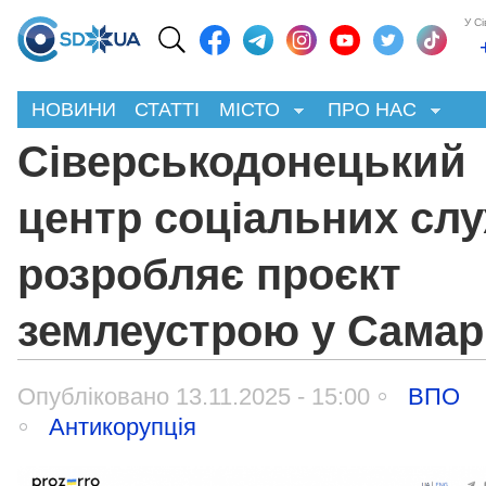
У С
НОВИНИ
СТАТТІ
МІСТО
ПРО НАС
Сіверськодонецький
центр соціальних сл
розробляє проєкт
землеустрою у Самар
Опубліковано 13.11.2025 - 15:00
ВПО
Антикорупція