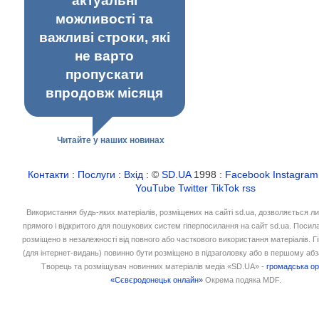
актуальні
можливості та
важливі строки, які
не варто
пропускати
впродовж місяця
Читайте у наших новинах
Контакти
:
Послуги
:
Вхід
: ©
SD.UA
1998 :
Facebook
Instagram
YouTube
Twitter
TikTok
rss
Використання будь-яких матеріалів, розміщених на сайті sd.ua, дозволяється л
прямого і відкритого для пошукових систем гіперпосилання на сайт sd.ua. Посил
розміщено в незалежності від повного або часткового використання матеріалів. 
(для інтернет-видань) повинно бути розміщено в підзаголовку або в першому абз
Творець та розміщувач новинних матеріалів медіа «SD.UA» -
громадська ор
«Сєвєродонецьк онлайн»
Окрема подяка MDF.