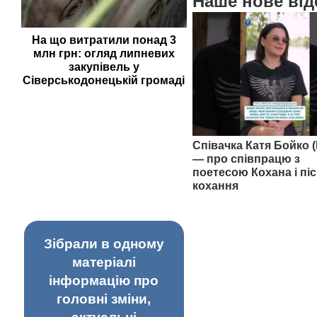
Наше нове від
На що витратили понад 3
млн грн: огляд липневих
закупівель у
Сіверськодонецькій громаді
Співачка Катя Бойко (
— про співпрацю з
поетесою Кохана і піс
кохання
Зібрали в одному
матеріалі
інформацію про
головні зміни,