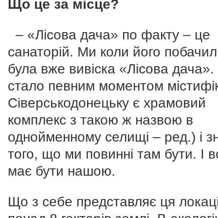
Що це за місце?
– «Лісова дача» по факту – це
санаторій. Ми коли його побачил
була вже вивіска «Лісова дача». 
стало певним моментом містифіка
Сіверськодонецьку є храмовий
комплекс з такою ж назвою в
однойменному селищі – ред.) і з
того, що ми повинні там бути. І 
має бути нашою.
Що з себе представляє ця локац