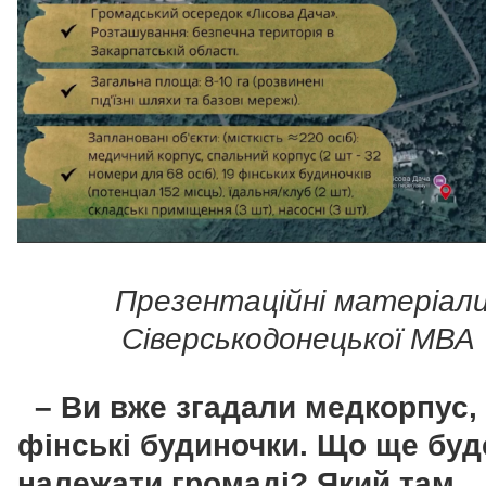
Презентаційні матеріал
Сіверськодонецької МВА
– Ви вже згадали медкорпус,
фінські будиночки. Що ще буд
належати громаді? Який там