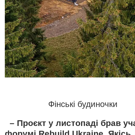
Фінські будиночки
– Проєкт у листопаді брав уч
форумі Rebuild Ukraine. Якісь