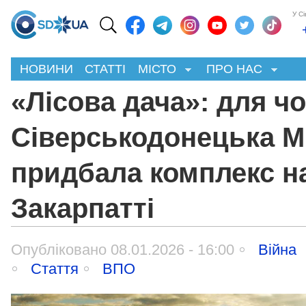
У С
НОВИНИ
СТАТТІ
МІСТО
ПРО НАС
«Лісова дача»: для чо
Сіверськодонецька 
придбала комплекс н
Закарпатті
Опубліковано 08.01.2026 - 16:00
Війна
Стаття
ВПО