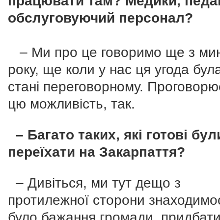
працювати там? Медики, педаг
обслуговуючий персонал?
– Ми про це говоримо ще з ми
року, ще коли у нас ця угода бул
стані переговорному. Проговор
цю можливість, так.
– Багато таких, які готові бул
переїхати на Закарпаття?
– Дивіться, ми тут дещо з
протилежної сторони знаходимо
було бажання громади, придбат