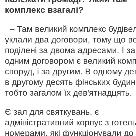
комплекс взагалі?
– Там великий комплекс будіве
уклали два договори, тому що в
поділені за двома адресами. І за
одним договором є великий ком
споруд, і за другим. В одному дев
в другому десять фінських будин
тобто загалом їх дев'ятнадцять.
Є зал для святкувань, є
адміністративний корпус з готел
номерами, які функціонували до