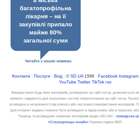
а міська
багатопрофільна
лікарня – на її
закупівлі припало
майже 80%
загальної суми
Читайте у наших новинах
Контакти
:
Послуги
:
Вхід
: ©
SD.UA
1998 :
Facebook
Instagram
YouTube
Twitter
TikTok
rss
Використання будь-яких матеріалів, розміщених на сайті sd.ua, дозволяється л
прямого і відкритого для пошукових систем гіперпосилання на сайт sd.ua. Посил
розміщено в незалежності від повного або часткового використання матеріалів. 
(для інтернет-видань) повинно бути розміщено в підзаголовку або в першому абз
Творець та розміщувач новинних матеріалів медіа «SD.UA» -
громадська ор
«Сєвєродонецьк онлайн»
Окрема подяка MDF.