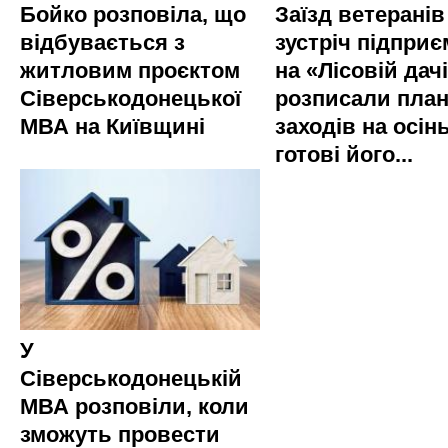
Бойко розповіла, що
Заїзд ветеранів
відбувається з
зустріч підприє
житловим проєктом
на «Лісовій дач
Сіверськодонецької
розписали пла
МВА на Київщині
заходів на осінь
готові його...
У
Сіверськодонецькій
МВА розповіли, коли
зможуть провести