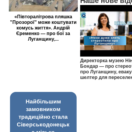
Наше нове від
«Півторалітрова пляшка
"Прозорої" може коштувати
комусь життя». Андрій
Єременко — про бої за
Луганщину,...
Директорка музею Ні
Бондар — про стерео
про Луганщину, еваку
шелтер для переселе
Найбільшим
замовником
традиційно стала
Сіверськодонецьк