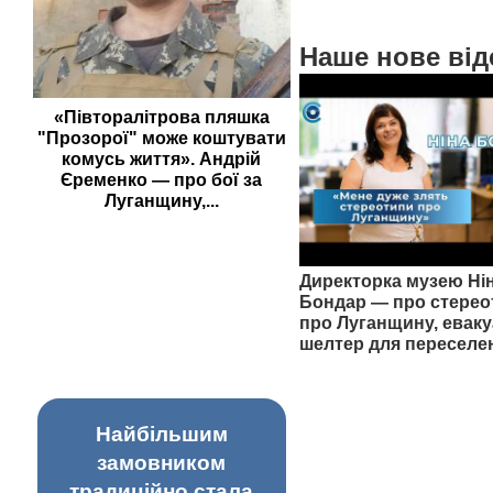
Наше нове від
«Півторалітрова пляшка
"Прозорої" може коштувати
комусь життя». Андрій
Єременко — про бої за
Луганщину,...
Директорка музею Ні
Бондар — про стерео
про Луганщину, еваку
шелтер для переселе
Найбільшим
замовником
традиційно стала