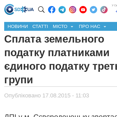
У С
НОВИНИ
СТАТТІ
МІСТО
ПРО НАС
Сплата земельного
податку платниками
єдиного податку трет
групи
Опубліковано 17.08.2015 - 11:03
ДПІ у м. Сєвєродонецьку звертає