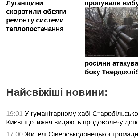
Луганщини
пролунали виб
скоротили обсяги
ремонту системи
теплопостачання
росіяни атакува
боку Твердохлі
Найсвіжіші новини:
19:01
У гуманітарному хабі Старобільсько
Києві щотижня видають продовольчу доп
17:00
Жителі Сіверськодонецької громад