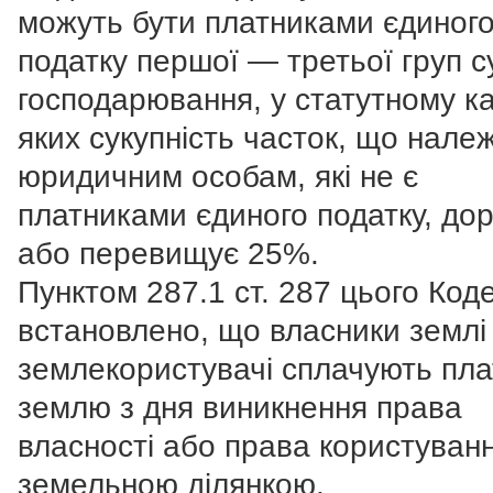
можуть бути платниками єдиног
податку першої — третьої груп с
господарювання, у статутному ка
яких сукупність часток, що нале
юридичним особам, які не є
платниками єдиного податку, до
або перевищує 25%.
Пунктом 287.1 ст. 287 цього Код
встановлено, що власники землі
землекористувачі сплачують пла
землю з дня виникнення права
власності або права користуван
земельною ділянкою.