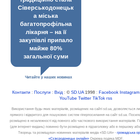
Сіверськодонецьк
а міська
багатопрофільна
лікарня – на її
закупівлі припало
майже 80%
загальної суми
Читайте у наших новинах
Контакти
:
Послуги
:
Вхід
: ©
SD.UA
1998 :
Facebook
Instagram
YouTube
Twitter
TikTok
rss
Використання будь-яких матеріалів, розміщених на сайті sd.ua, дозволяється л
прямого і відкритого для пошукових систем гіперпосилання на сайт sd.ua. Посил
розміщено в незалежності від повного або часткового використання матеріалів. 
(для інтернет-видань) повинно бути розміщено в підзаголовку або в першому абз
Творець та розміщувач новинних матеріалів медіа «SD.UA» -
громадська ор
«Сєвєродонецьк онлайн»
Окрема подяка MDF.