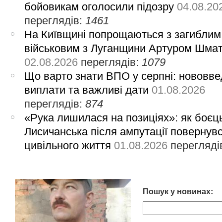
бойовикам оголосили підозру
04.08.20
переглядів:
1461
На Київщині попрощаються з загиблим
військовим з Луганщини Артуром Шма
02.08.2026
переглядів:
1079
Що варто знати ВПО у серпні: нововве
виплати та важливі дати
01.08.2026
переглядів:
874
«Рука лишилася на позиціях»: як боєць
Лисичанська після ампутації повернув
цивільного життя
01.08.2026
перегляді
Пошук у новинах: