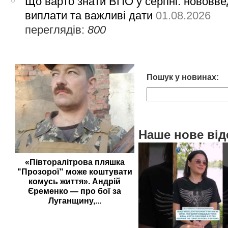
Що варто знати ВПО у серпні: нововве
виплати та важливі дати
01.08.2026
переглядів:
800
Пошук у новинах:
Наше нове від
«Півторалітрова пляшка
"Прозорої" може коштувати
комусь життя». Андрій
Єременко — про бої за
Луганщину,...