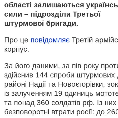
області залишаються українсь
сили
–
підрозділи Третьої
штурмової бригади.
Про це
повідомляє
Третій армій
корпус.
За його даними, з
а пів року про
здійснив 144 спроби штурмових 
районі Надії та Новоєгорівки, зо
із залученням 19 одиниць мототе
та понад 360 солдатів рф. Із них
безповоротні втрати росії: до 26