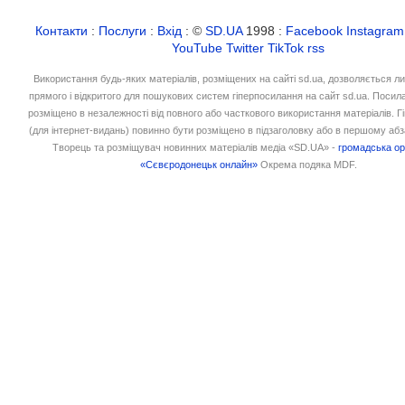
Контакти
:
Послуги
:
Вхід
: ©
SD.UA
1998 :
Facebook
Instagram
YouTube
Twitter
TikTok
rss
Використання будь-яких матеріалів, розміщених на сайті sd.ua, дозволяється л
прямого і відкритого для пошукових систем гіперпосилання на сайт sd.ua. Посил
розміщено в незалежності від повного або часткового використання матеріалів. 
(для інтернет-видань) повинно бути розміщено в підзаголовку або в першому абз
Творець та розміщувач новинних матеріалів медіа «SD.UA» -
громадська ор
«Сєвєродонецьк онлайн»
Окрема подяка MDF.