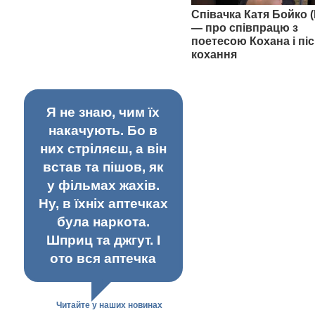
Співачка Катя Бойко (
— про співпрацю з
поетесою Кохана і піс
кохання
Я не знаю, чим їх
накачують. Бо в
них стріляєш, а він
встав та пішов, як
у фільмах жахів.
Ну, в їхніх аптечках
була наркота.
Шприц та джгут. І
ото вся аптечка
Читайте у наших новинах