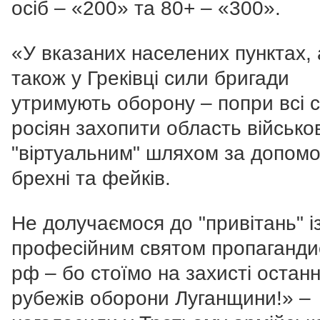
осіб
–
«200» та 80+
–
«300».
«У вказаних населених пунктах, 
також у Греківці сили бригади
утримують оборону – попри всі 
росіян захопити область військо
"віртуальним" шляхом за допом
брехні та фейків.
Не долучаємося до "привітань" і
професійним святом пропаганди
рф – бо стоїмо на захисті останн
рубежів оборони Луганщини!» –