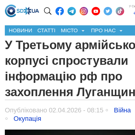
У С
НОВИНИ
СТАТТІ
МІСТО
ПРО НАС
У Третьому армійськ
корпусі спростували
інформацію рф про
захоплення Луганщи
Опубліковано 02.04.2026 - 08:15
Війна
Окупація