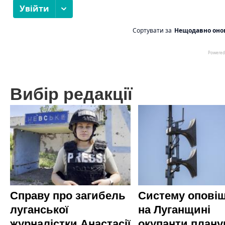
Вибір редакції
Справу про загибель
Систему опові
луганської
на Луганщині
журналістки Анастасії
окупанти план