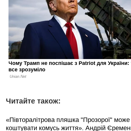
Читайте також:
«Півторалітрова пляшка "Прозорої" може
коштувати комусь життя». Андрій Єреме