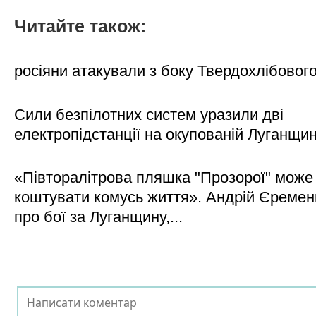
Читайте також:
росіяни атакували з боку Твердохлібовог
Сили безпілотних систем уразили дві
електропідстанції на окупованій Луганщи
«Півторалітрова пляшка "Прозорої" може
коштувати комусь життя». Андрій Єреме
про бої за Луганщину,...