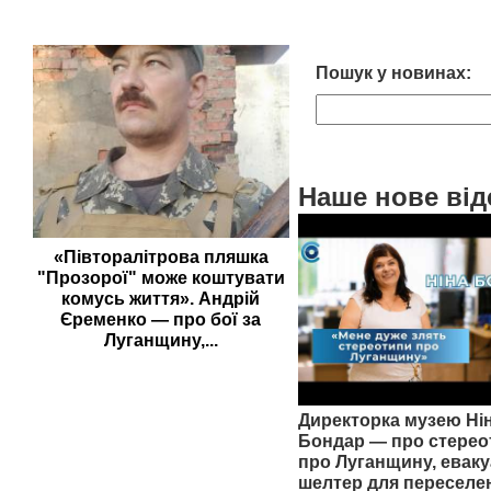
Пошук у новинах:
Наше нове від
«Півторалітрова пляшка
"Прозорої" може коштувати
комусь життя». Андрій
Єременко — про бої за
Луганщину,...
Директорка музею Ні
Бондар — про стерео
про Луганщину, еваку
шелтер для переселе