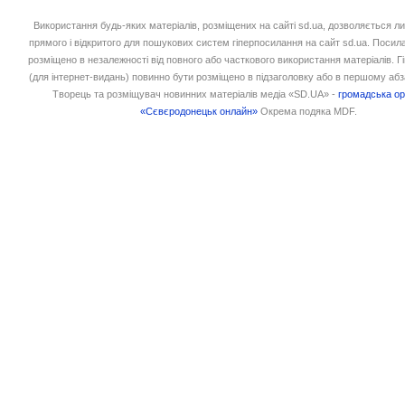
Використання будь-яких матеріалів, розміщених на сайті sd.ua, дозволяється л
прямого і відкритого для пошукових систем гіперпосилання на сайт sd.ua. Посил
розміщено в незалежності від повного або часткового використання матеріалів. 
(для інтернет-видань) повинно бути розміщено в підзаголовку або в першому абз
Творець та розміщувач новинних матеріалів медіа «SD.UA» -
громадська ор
«Сєвєродонецьк онлайн»
Окрема подяка MDF.