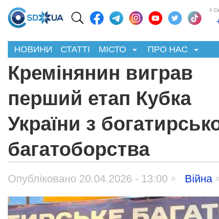
У С
НОВИНИ
СТАТТІ
МІСТО
ПРО НАС
Кремінянин виграв
перший етап Кубка
України з богатирськ
багатоборства
Опубліковано 20.04.2026 - 13:00
Війна