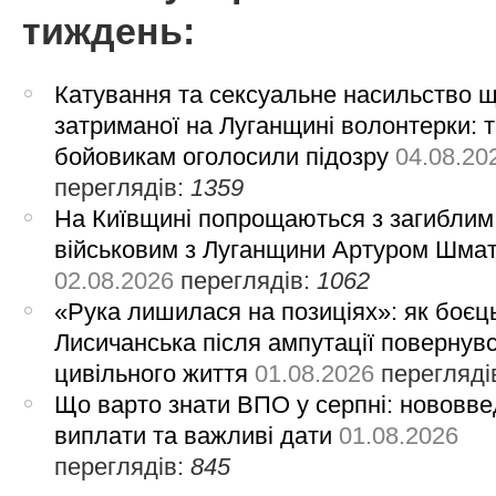
тиждень:
Катування та сексуальне насильство 
затриманої на Луганщині волонтерки: 
бойовикам оголосили підозру
04.08.20
переглядів:
1359
На Київщині попрощаються з загиблим
військовим з Луганщини Артуром Шма
02.08.2026
переглядів:
1062
«Рука лишилася на позиціях»: як боєць
Лисичанська після ампутації повернув
цивільного життя
01.08.2026
перегляді
Що варто знати ВПО у серпні: нововве
виплати та важливі дати
01.08.2026
переглядів:
845