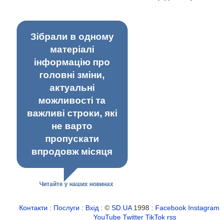
Зібрали в одному
матеріалі
інформацію про
головні зміни,
актуальні
можливості та
важливі строки, які
не варто
пропускати
впродовж місяця
Читайте у наших новинах
Контакти
:
Послуги
:
Вхід
: ©
SD.UA
1998 :
Facebook
Instagram
YouTube
Twitter
TikTok
rss