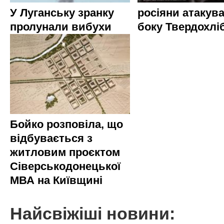
У Луганську зранку
росіяни атакува
пролунали вибухи
боку Твердохлі
Бойко розповіла, що
відбувається з
житловим проєктом
Сіверськодонецької
МВА на Київщині
Найсвіжіші новини: