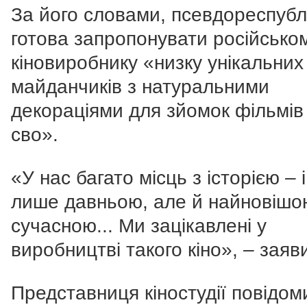
За його словами, псевдореспубл
готова запропонувати російсько
кіновиробнику «низку унікальних
майданчиків з натуральними
декораціями для зйомок фільмів
сво».
«У нас багато місць з історією – і
лише давньою, але й найновішо
сучасною... Ми зацікавлені у
виробництві такого кіно», – заяви
Представниця кіностудії повідом