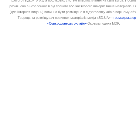
прямого і відкритого для пошукових систем гіперпосилання на сайт sd.ua. Посил
розміщено в незалежності від повного або часткового використання матеріалів. 
(для інтернет-видань) повинно бути розміщено в підзаголовку або в першому абз
Творець та розміщувач новинних матеріалів медіа «SD.UA» -
громадська ор
«Сєвєродонецьк онлайн»
Окрема подяка MDF.