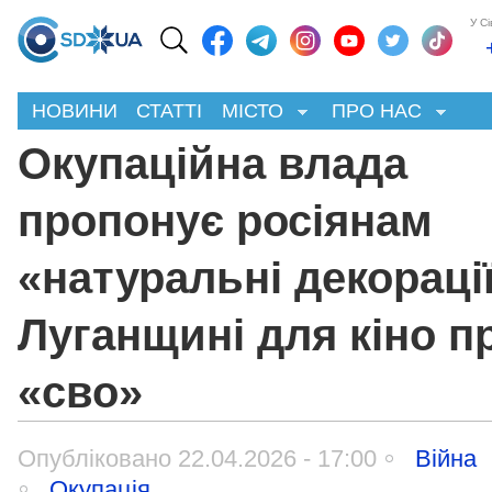
У С
НОВИНИ
СТАТТІ
МІСТО
ПРО НАС
Окупаційна влада
пропонує росіянам
«натуральні декорації
Луганщині для кіно п
«сво»
Опубліковано 22.04.2026 - 17:00
Війна
Окупація