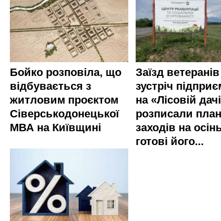
Бойко розповіла, що
Заїзд ветеранів
відбувається з
зустріч підприє
житловим проєктом
на «Лісовій дач
Сіверськодонецької
розписали пла
МВА на Київщині
заходів на осінь
готові його...