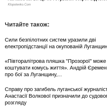
Читайте також:
Сили безпілотних систем уразили дві
електропідстанції на окупованій Луганщи
«Півторалітрова пляшка "Прозорої" може
коштувати комусь життя». Андрій Єреме
про бої за Луганщину,...
Справу про загибель луганської журналіс
Анастасії Волкової призначили до судово
розгляду