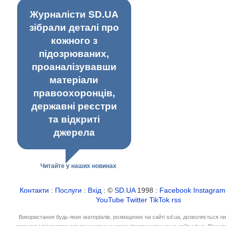
Журналісти SD.UA
зібрали деталі про
кожного з
підозрюваних,
проаналізувавши
матеріали
правоохоронців,
державні реєстри
та відкриті
джерела
Читайте у наших новинах
Контакти
:
Послуги
:
Вхід
: ©
SD.UA
1998 :
Facebook
Instagram
YouTube
Twitter
TikTok
rss
Використання будь-яких матеріалів, розміщених на сайті sd.ua, дозволяється л