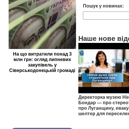
Пошук у новинах:
Наше нове від
На що витратили понад 3
млн грн: огляд липневих
закупівель у
Сіверськодонецькій громаді
Директорка музею Ні
Бондар — про стерео
про Луганщину, еваку
шелтер для переселе