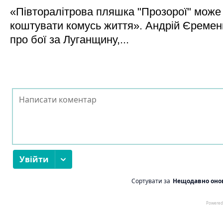
«Півторалітрова пляшка "Прозорої" може
коштувати комусь життя». Андрій Єреме
про бої за Луганщину,...