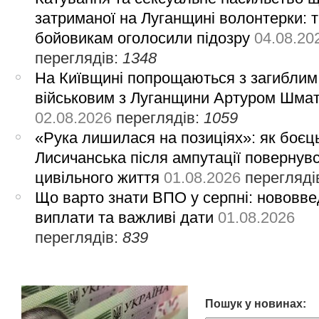
затриманої на Луганщині волонтерки: 
бойовикам оголосили підозру
04.08.20
переглядів:
1348
На Київщині попрощаються з загиблим
військовим з Луганщини Артуром Шма
02.08.2026
переглядів:
1059
«Рука лишилася на позиціях»: як боєць
Лисичанська після ампутації повернув
цивільного життя
01.08.2026
перегляді
Що варто знати ВПО у серпні: нововве
виплати та важливі дати
01.08.2026
переглядів:
839
Пошук у новинах: