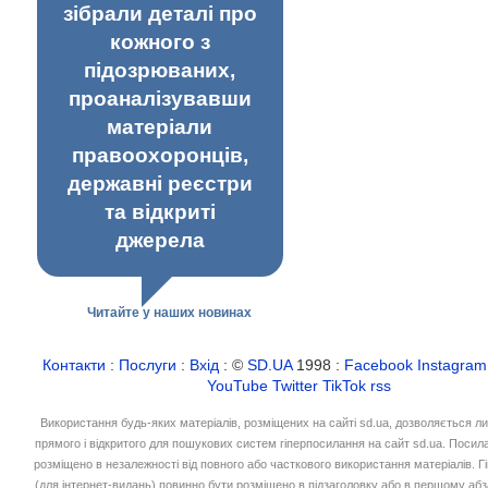
зібрали деталі про
кожного з
підозрюваних,
проаналізувавши
матеріали
правоохоронців,
державні реєстри
та відкриті
джерела
Читайте у наших новинах
Контакти
:
Послуги
:
Вхід
: ©
SD.UA
1998 :
Facebook
Instagram
YouTube
Twitter
TikTok
rss
Використання будь-яких матеріалів, розміщених на сайті sd.ua, дозволяється л
прямого і відкритого для пошукових систем гіперпосилання на сайт sd.ua. Посил
розміщено в незалежності від повного або часткового використання матеріалів. 
(для інтернет-видань) повинно бути розміщено в підзаголовку або в першому абз