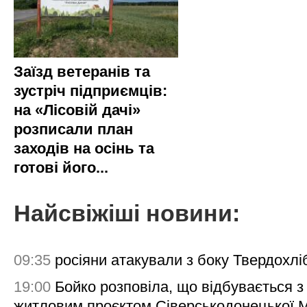
Заїзд ветеранів та
зустріч підприємців:
на «Лісовій дачі»
розписали план
заходів на осінь та
готові його...
Найсвіжіші новини:
09:35
росіяни атакували з боку Твердохлі
19:00
Бойко розповіла, що відбувається з
житловим проєктом Сіверськодонецької 