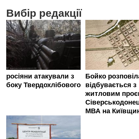
Вибір редакції
росіяни атакували з
Бойко розповіл
боку Твердохлібового
відбувається з
житловим проє
Сіверськодонец
МВА на Київщин