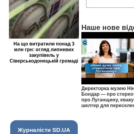
Наше нове від
На що витратили понад 3
млн грн: огляд липневих
закупівель у
Сіверськодонецькій громаді
Директорка музею Ні
Бондар — про стерео
про Луганщину, еваку
шелтер для переселе
Журналісти SD.UA