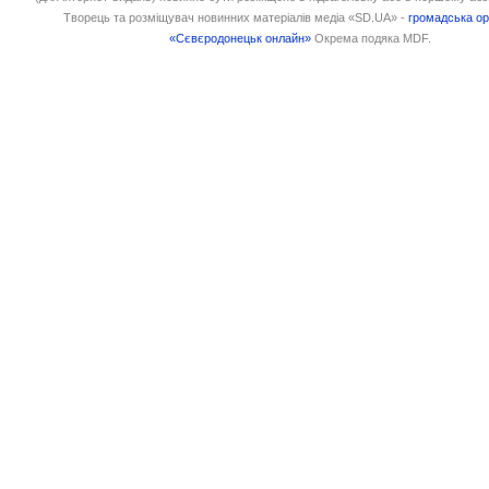
Творець та розміщувач новинних матеріалів медіа «SD.UA» -
громадська ор
«Сєвєродонецьк онлайн»
Окрема подяка MDF.