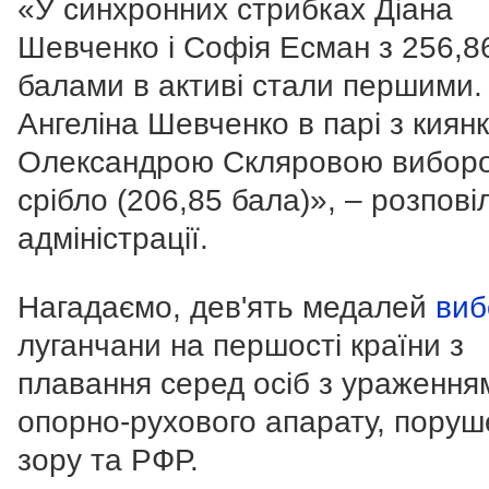
«У синхронних стрибках Діана
Шевченко і Софія Есман з 256,8
балами в активі стали першими.
Ангеліна Шевченко в парі з киян
Олександрою Скляровою вибор
срібло (206,85 бала)», – розпові
адміністрації.
Нагадаємо, дев'ять медалей
виб
луганчани на першості країни з
плавання серед осіб з ураження
опорно-рухового апарату, пору
зору та РФР.