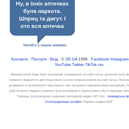
Ну, в їхніх аптечках
була наркота.
Шприц та джгут. І
ото вся аптечка
Читайте у наших новинах
Контакти
:
Послуги
:
Вхід
: ©
SD.UA
1998 :
Facebook
Instagram
YouTube
Twitter
TikTok
rss
Використання будь-яких матеріалів, розміщених на сайті sd.ua, дозволяється л
прямого і відкритого для пошукових систем гіперпосилання на сайт sd.ua. Посил
розміщено в незалежності від повного або часткового використання матеріалів. 
(для інтернет-видань) повинно бути розміщено в підзаголовку або в першому абз
Творець та розміщувач новинних матеріалів медіа «SD.UA» -
громадська ор
«Сєвєродонецьк онлайн»
Окрема подяка MDF.