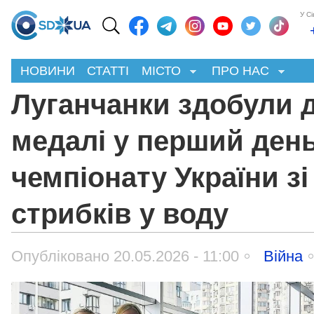
У С
НОВИНИ
СТАТТІ
МІСТО
ПРО НАС
Луганчанки здобули д
медалі у перший ден
чемпіонату України зі
стрибків у воду
Опубліковано 20.05.2026 - 11:00
Війна