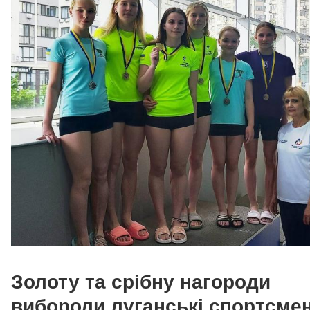
Золоту та срібну нагороди
вибороли луганські спортсмен