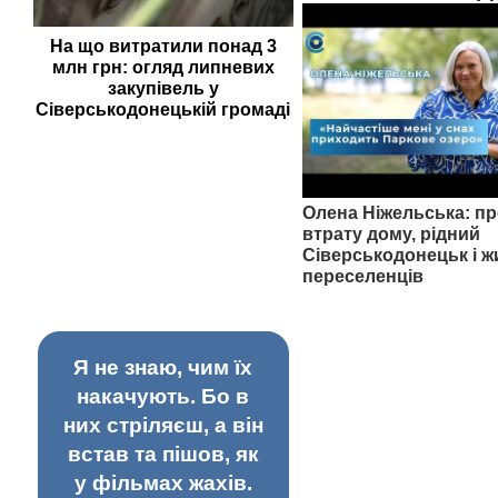
На що витратили понад 3
млн грн: огляд липневих
закупівель у
Сіверськодонецькій громаді
Олена Ніжельська: пр
втрату дому, рідний
Сіверськодонецьк і ж
переселенців
Я не знаю, чим їх
накачують. Бо в
них стріляєш, а він
встав та пішов, як
у фільмах жахів.