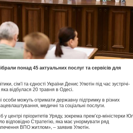
ібрали понад 45 актуальних послуг та сервісів для
ітики, сім'ї та єдності України Денис Улютін під час зустрічі-
 яка відбулася 20 травня в Одесі.
ні особи
можуть отримати державну підтримку в різних
ацевлаштування, медичні та соціальні послуги.
 у центрі пріоритетів Уряду, зокрема премʼєр-міністерки Юл
ло відповідно Стратегію, яка має унормувати ряд
зпечення ВПО житлом», – заявив Улютін.