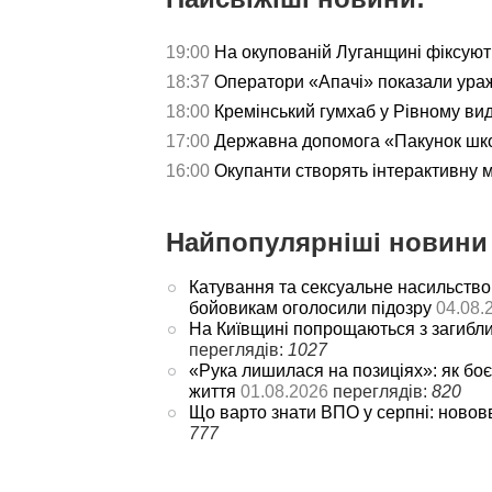
19:00
На окупованій Луганщині фіксуют
18:37
Оператори «Апачі» показали ураж
18:00
Кремінський гумхаб у Рівному ви
17:00
Державна допомога «Пакунок школ
16:00
Окупанти створять інтерактивну 
Найпопулярніші новини 
Катування та сексуальне насильство
бойовикам оголосили підозру
04.08.
На Київщині попрощаються з загибл
переглядів:
1027
«Рука лишилася на позиціях»: як боє
життя
01.08.2026
переглядів:
820
Що варто знати ВПО у серпні: новов
777