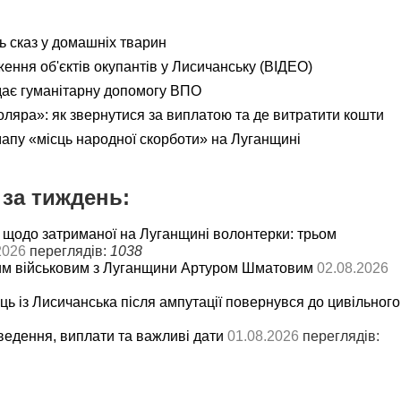
ь сказ у домашніх тварин
ення об'єктів окупантів у Лисичанську (ВІДЕО)
дає гуманітарну допомогу ВПО
яра»: як звернутися за виплатою та де витратити кошти
мапу «місць народної скорботи» на Луганщині
за тиждень:
 щодо затриманої на Луганщині волонтерки: трьом
2026
переглядів:
1038
им військовим з Луганщини Артуром Шматовим
02.08.2026
ць із Лисичанська після ампутації повернувся до цивільного
ведення, виплати та важливі дати
01.08.2026
переглядів: