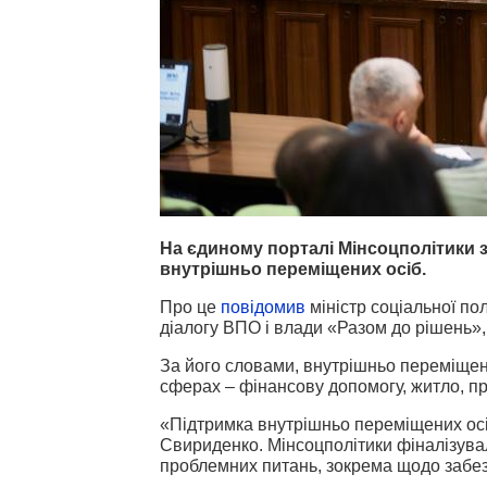
На єдиному порталі Мінсоцполітики з
внутрішньо переміщених осіб.
Про це
повідомив
міністр соціальної пол
діалогу ВПО і влади «Разом до рішень»,
За його словами, внутрішньо переміще
сферах
–
фінансову допомогу, житло, пр
«Підтримка внутрішньо переміщених осіб
Свириденко. Мінсоцполітики фіналізува
проблемних питань, зокрема щодо забе