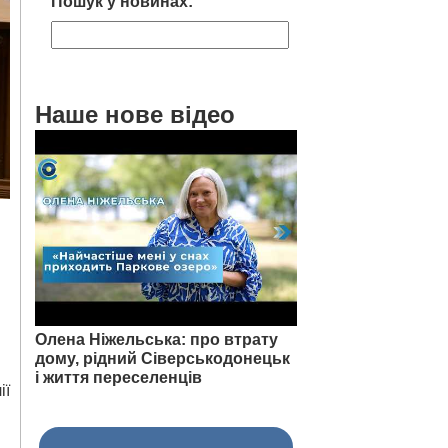
Пошук у новинах:
Наше нове відео
Олена Ніжельська: про втрату
дому, рідний Сіверськодонецьк
і життя переселенців
ії