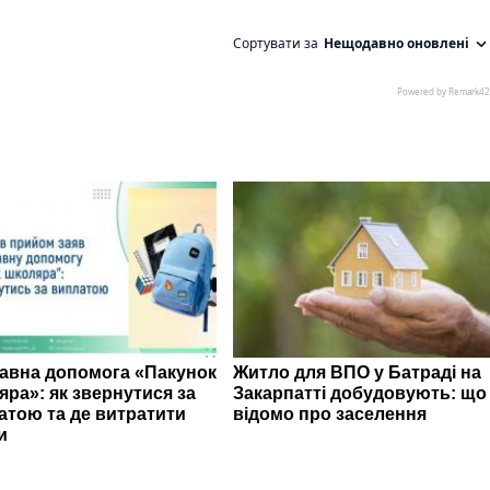
авна допомога «Пакунок
Житло для ВПО у Батраді на
яра»: як звернутися за
Закарпатті добудовують: що
атою та де витратити
відомо про заселення
и