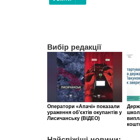
Вибір редакції
Оператори «Апачі» показали
Держ
ураження об'єктів окупантів у
школ
Лисичанську (ВІДЕО)
випл
кошт
Найсвіжіші новини: