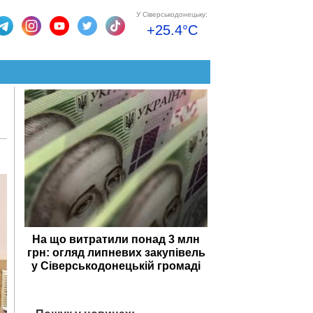
У Сіверськодонецьку:
+25.4°C
На що витратили понад 3 млн
грн: огляд липневих закупівель
у Сіверськодонецькій громаді