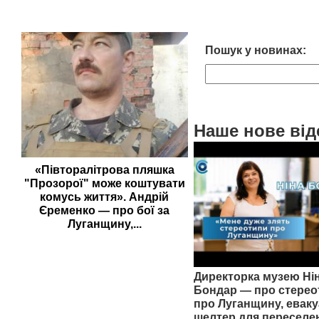
Пошук у новинах:
Наше нове від
«Півторалітрова пляшка
"Прозорої" може коштувати
комусь життя». Андрій
Єременко — про бої за
Луганщину,...
Директорка музею Ні
Бондар — про стерео
про Луганщину, еваку
шелтер для переселе