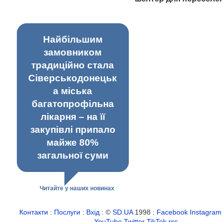
Найбільшим
замовником
традиційно стала
Сіверськодонецьк
а міська
багатопрофільна
лікарня – на її
закупівлі припало
майже 80%
загальної суми
Читайте у наших новинах
Контакти
:
Послуги
:
Вхід
: ©
SD.UA
1998 :
Facebook
Instagram
YouTube
Twitter
TikTok
rss