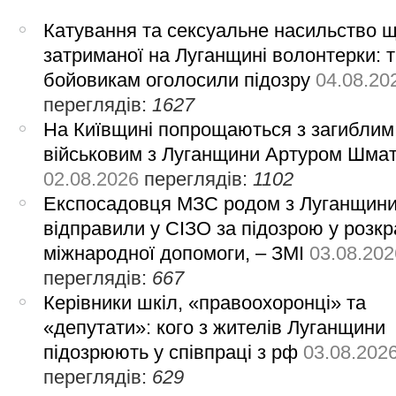
Катування та сексуальне насильство 
затриманої на Луганщині волонтерки: 
бойовикам оголосили підозру
04.08.20
переглядів:
1627
На Київщині попрощаються з загиблим
військовим з Луганщини Артуром Шма
02.08.2026
переглядів:
1102
Експосадовця МЗС родом з Луганщин
відправили у СІЗО за підозрою у розкр
міжнародної допомоги, – ЗМІ
03.08.202
переглядів:
667
Керівники шкіл, «правоохоронці» та
«депутати»: кого з жителів Луганщини
підозрюють у співпраці з рф
03.08.202
переглядів:
629