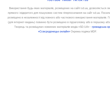
Використання будь-яких матеріалів, розміщених на сайті sd.ua, дозволяється л
прямого і відкритого для пошукових систем гіперпосилання на сайт sd.ua. Посил
розміщено в незалежності від повного або часткового використання матеріалів. 
(для інтернет-видань) повинно бути розміщено в підзаголовку або в першому абз
Творець та розміщувач новинних матеріалів медіа «SD.UA» -
громадська ор
«Сєвєродонецьк онлайн»
Окрема подяка MDF.