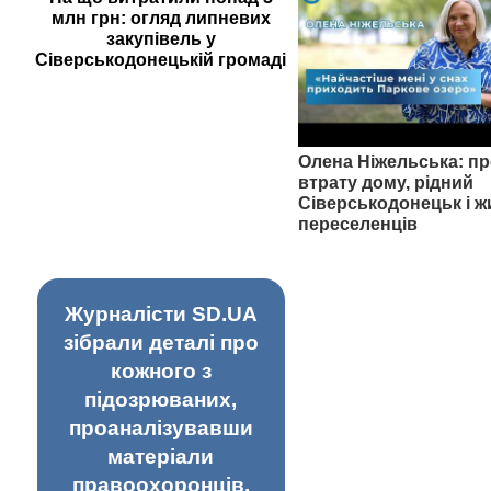
млн грн: огляд липневих
закупівель у
Сіверськодонецькій громаді
Олена Ніжельська: пр
втрату дому, рідний
Сіверськодонецьк і ж
переселенців
Журналісти SD.UA
зібрали деталі про
кожного з
підозрюваних,
проаналізувавши
матеріали
правоохоронців,