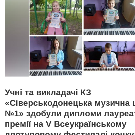
Учні та викладачі КЗ
«Сіверськодонецька музична 
№1» здобули дипломи лауреат
премії на V Всеукраїнському
двотуровому фестивалі-конку