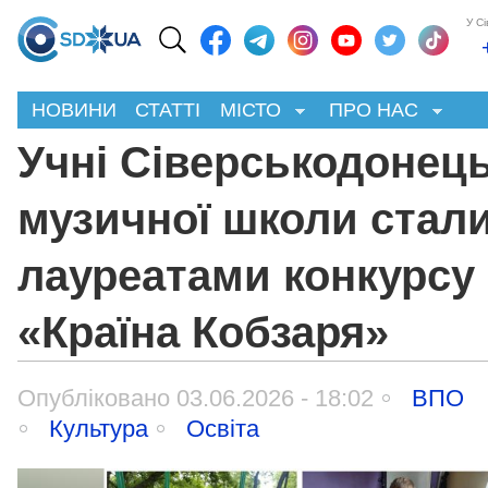
У С
НОВИНИ
СТАТТІ
МІСТО
ПРО НАС
Учні Сіверськодонець
музичної школи стал
лауреатами конкурсу
«Країна Кобзаря»
Опубліковано 03.06.2026 - 18:02
ВПО
Культура
Освіта