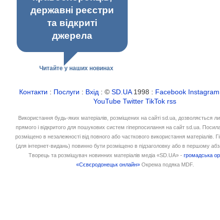
державні реєстри
та відкриті
джерела
Читайте у наших новинах
Контакти
:
Послуги
:
Вхід
: ©
SD.UA
1998 :
Facebook
Instagram
YouTube
Twitter
TikTok
rss
Використання будь-яких матеріалів, розміщених на сайті sd.ua, дозволяється л
прямого і відкритого для пошукових систем гіперпосилання на сайт sd.ua. Посил
розміщено в незалежності від повного або часткового використання матеріалів. 
(для інтернет-видань) повинно бути розміщено в підзаголовку або в першому абз
Творець та розміщувач новинних матеріалів медіа «SD.UA» -
громадська ор
«Сєвєродонецьк онлайн»
Окрема подяка MDF.