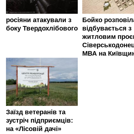
росіяни атакували з
Бойко розповіл
боку Твердохлібового
відбувається з
житловим проє
Сіверськодонец
МВА на Київщин
Заїзд ветеранів та
зустріч підприємців:
на «Лісовій дачі»