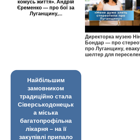
комусь життя». Андрій
Єременко — про бої за
Луганщину,...
Директорка музею Ні
Бондар — про стерео
про Луганщину, еваку
шелтер для переселе
Найбільшим
замовником
традиційно стала
Сіверськодонецьк
а міська
багатопрофільна
лікарня – на її
закупівлі припало