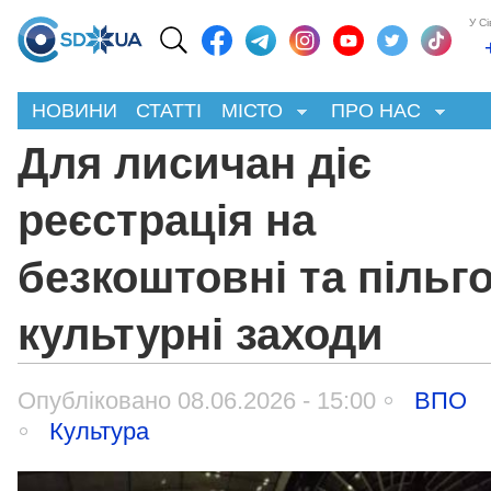
У С
НОВИНИ
СТАТТІ
МІСТО
ПРО НАС
Для лисичан діє
реєстрація на
безкоштовні та пільго
культурні заходи
Опубліковано 08.06.2026 - 15:00
ВПО
Культура