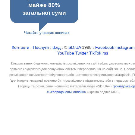
майже 80%
загальної суми
Читайте у наших новинах
Контакти
:
Послуги
:
Вхід
: ©
SD.UA
1998 :
Facebook
Instagram
YouTube
Twitter
TikTok
rss
Використання будь-яких матеріалів, розміщених на сайті sd.ua, дозволяється л
прямого і відкритого для пошукових систем гіперпосилання на сайт sd.ua. Посил
розміщено в незалежності від повного або часткового використання матеріалів. 
(для інтернет-видань) повинно бути розміщено в підзаголовку або в першому абз
Творець та розміщувач новинних матеріалів медіа «SD.UA» -
громадська ор
«Сєвєродонецьк онлайн»
Окрема подяка MDF.