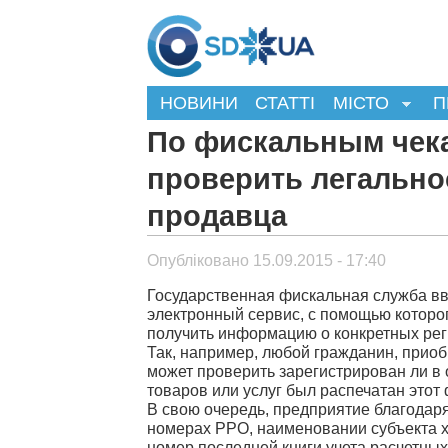
НОВИНИ
СТАТТІ
МІСТО
П
По фискальным чек
проверить легально
продавца
Опубліковано 15.09.2015 - 17:40
Государственная фискальная служба в
электронный сервис, с помощью которо
получить информацию о конкретных рег
Так, например, любой гражданин, прио
может проверить зарегистрирован ли в
товаров или услуг был распечатан этот
В свою очередь, предприятие благодаря
номерах РРО, наименовании субъекта хо
номер последней книги учета расчетных