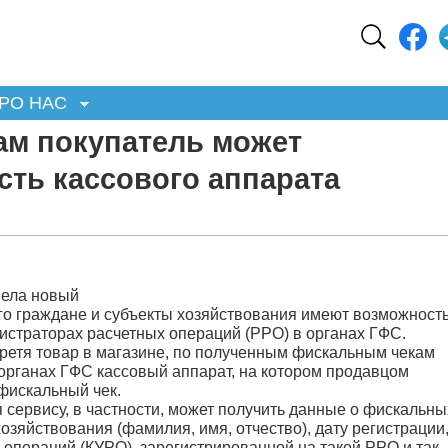
РО НАС
ам покупатель может
сть кассового аппарата
вела новый
го граждане и субъекты хозяйствования имеют возможност
истраторах расчетных операций (РРО) в органах ГФС.
бретя товар в магазине, по полученным фискальным чекам
 органах ГФС кассовый аппарат, на котором продавцом
 фискальный чек.
 сервису, в частности, может получить данные о фискальны
зяйствования (фамилия, имя, отчество), дату регистрации
 операций (КУРО), зарегистрированной на такой РРО и так