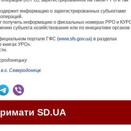
содержит информацию о зарегистрированных субъектами
 операций.
ет получить информацию о фискальных номерах РРО и КУР
лению субъекта хозяйствования или по инициативе органов
фициальном портале ГФС (
www.sfs.gov.ua
) в разделах
 книгах УРО».
ти.
вєродонецьку
в г. Северодонецк
тримати SD.UA