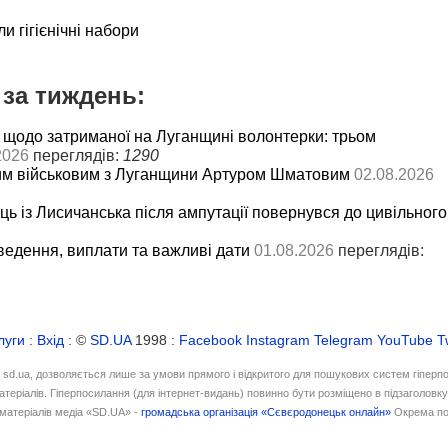
и гігієнічні набори
за тиждень:
 щодо затриманої на Луганщині волонтерки: трьом
2026
переглядів:
1290
им військовим з Луганщини Артуром Шматовим
02.08.2026
ць із Лисичанська після ампутації повернувся до цивільного
ведення, виплати та важливі дати
01.08.2026
переглядів:
луги
:
Вхід
: ©
SD.UA
1998 :
Facebook
Instagram
Telegram
YouTube
T
і sd.ua, дозволяється лише за умови прямого і відкритого для пошукових систем гіперп
атеріалів. Гіперпосилання (для інтернет-видань) повинно бути розміщено в підзаголовк
матеріалів медіа «SD.UA» -
громадська організація «Сєвєродонецьк онлайн»
Окрема по