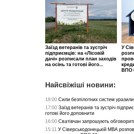
Заїзд ветеранів та зустріч
У Сі
підприємців: на «Лісовій
розп
дачі» розписали план заходів
пров
на осінь та готові його...
кред
ВПО 
Найсвіжіші новини:
18:00
Сили безпілотних систем уразили 
17:00
Заїзд ветеранів та зустріч підпри
готові його доповнити
16:00
Сватівчан запрошують обговорит
15:11
У Сіверськодонецькій МВА розпов