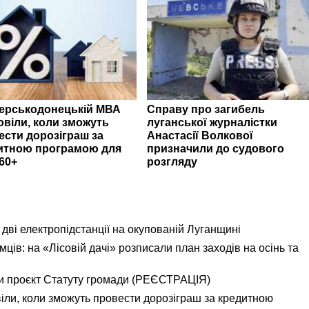
верськодонецькій МВА
Справу про загибель
овіли, коли зможуть
луганської журналістки
ести дорозіграш за
Анастасії Волкової
итною програмою для
призначили до судового
60+
розгляду
дві електропідстанції на окупованій Луганщині
ємців: на «Лісовій дачі» розписали план заходів на осінь та
и проєкт Статуту громади (РЕЄСТРАЦІЯ)
іли, коли зможуть провести дорозіграш за кредитною