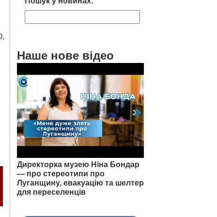
Пошук у новинах:
О,
Наше нове відео
Директорка музею Ніна Бондар
— про стереотипи про
Луганщину, евакуацію та шелтер
для переселенців