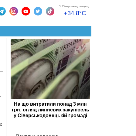
У Сіверськодонецьку:
+34.8°C
ь
На що витратили понад 3 млн
грн: огляд липневих закупівель
у Сіверськодонецькій громаді
х
,