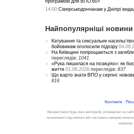
програмою для ВПО 60+
14:00
Сіверськодончанам у Дніпрі видал
Найпопулярніші новини 
Катування та сексуальне насильство
бойовикам оголосили підозру
04.08.
На Київщині попрощаються з загибл
переглядів:
1041
«Рука лишилася на позиціях»: як боє
життя
01.08.2026
переглядів:
837
Що варто знати ВПО у серпні: новов
816
Контакти
:
Пос
Використання будь-яких матеріалів, розміщених на сайт
незалежності від повного або часткового використання м
новинних 