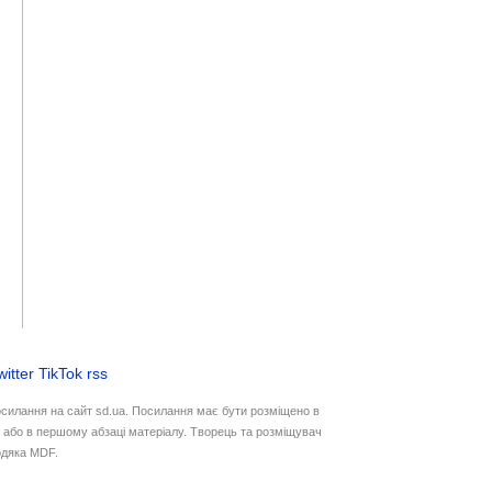
witter
TikTok
rss
осилання на сайт sd.ua. Посилання має бути розміщено в
у або в першому абзаці матеріалу. Творець та розміщувач
дяка MDF.