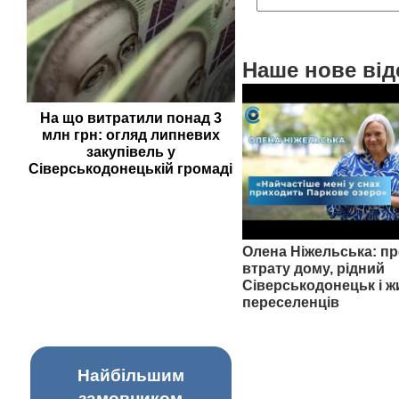
Наше нове від
На що витратили понад 3
млн грн: огляд липневих
закупівель у
Сіверськодонецькій громаді
Олена Ніжельська: пр
втрату дому, рідний
Сіверськодонецьк і ж
переселенців
Найбільшим
замовником