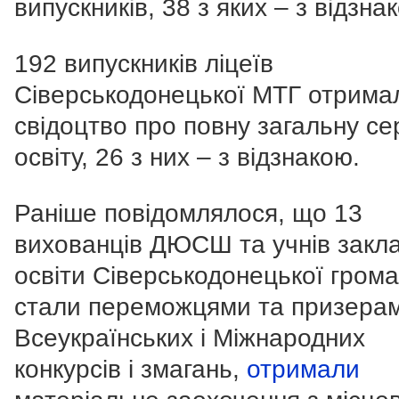
випускників, 38 з яких – з відзна
192 випускників ліцеїв
Сіверськодонецької МТГ отрима
свідоцтво про повну загальну с
освіту, 26 з них – з відзнакою.
Раніше повідомлялося, що 13
вихованців ДЮСШ та учнів закла
освіти Сіверськодонецької громад
стали переможцями та призера
Всеукраїнських і Міжнародних
конкурсів і змагань,
отримали