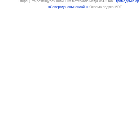
Творець та розміщувач новинних матеріалів медіа «SD.UA» -
громадська ор
«Сєвєродонецьк онлайн»
Окрема подяка MDF.