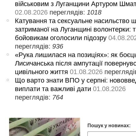
військовим з Луганщини Артуром Шма
02.08.2026
переглядів:
1018
Катування та сексуальне насильство 
затриманої на Луганщині волонтерки: 
бойовикам оголосили підозру
04.08.20
переглядів:
936
«Рука лишилася на позиціях»: як боєць
Лисичанська після ампутації повернув
цивільного життя
01.08.2026
перегляді
Що варто знати ВПО у серпні: нововве
виплати та важливі дати
01.08.2026
переглядів:
764
Пошук у новинах: