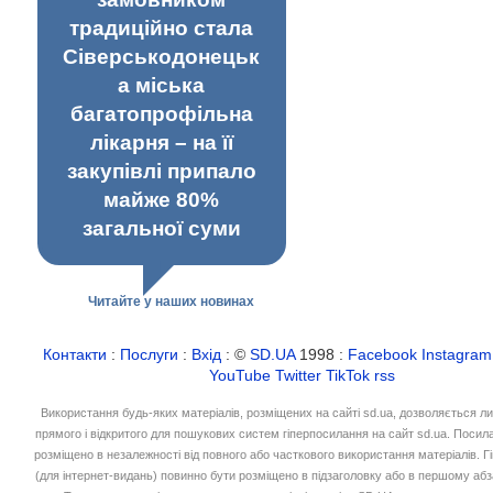
традиційно стала
Сіверськодонецьк
а міська
багатопрофільна
лікарня – на її
закупівлі припало
майже 80%
загальної суми
Читайте у наших новинах
Контакти
:
Послуги
:
Вхід
: ©
SD.UA
1998 :
Facebook
Instagram
YouTube
Twitter
TikTok
rss
Використання будь-яких матеріалів, розміщених на сайті sd.ua, дозволяється л
прямого і відкритого для пошукових систем гіперпосилання на сайт sd.ua. Посил
розміщено в незалежності від повного або часткового використання матеріалів. 
(для інтернет-видань) повинно бути розміщено в підзаголовку або в першому абз