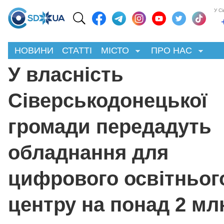
У С
НОВИНИ
СТАТТІ
МІСТО
ПРО НАС
У власність
Сіверськодонецької
громади передадуть
обладнання для
цифрового освітньог
центру на понад 2 мл