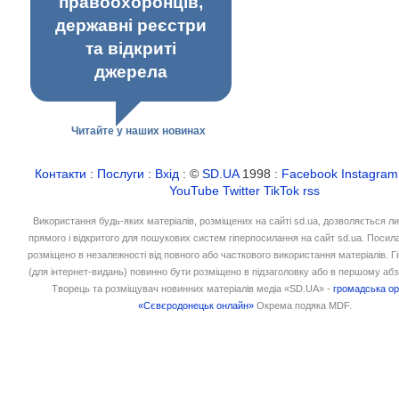
правоохоронців,
державні реєстри
та відкриті
джерела
Читайте у наших новинах
Контакти
:
Послуги
:
Вхід
: ©
SD.UA
1998 :
Facebook
Instagram
YouTube
Twitter
TikTok
rss
Використання будь-яких матеріалів, розміщених на сайті sd.ua, дозволяється л
прямого і відкритого для пошукових систем гіперпосилання на сайт sd.ua. Посил
розміщено в незалежності від повного або часткового використання матеріалів. 
(для інтернет-видань) повинно бути розміщено в підзаголовку або в першому абз
Творець та розміщувач новинних матеріалів медіа «SD.UA» -
громадська ор
«Сєвєродонецьк онлайн»
Окрема подяка MDF.