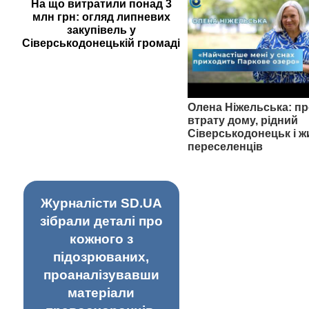
На що витратили понад 3
млн грн: огляд липневих
закупівель у
Сіверськодонецькій громаді
Олена Ніжельська: пр
втрату дому, рідний
Сіверськодонецьк і ж
переселенців
Журналісти SD.UA
зібрали деталі про
кожного з
підозрюваних,
проаналізувавши
матеріали