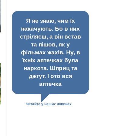
Я не знаю, чим їх
накачують. Бо в них
стріляєш, а він встав
та пішов, як у
фільмах жахів. Ну, в
їхніх аптечках була
наркота. Шприц та
джгут. І ото вся
аптечка
Читайте у наших новинах