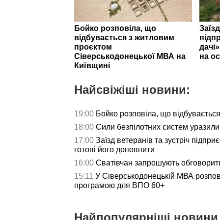
Бойко розповіла, що
Заїзд
відбувається з житловим
підпр
проєктом
дачі
Сіверськодонецької МВА на
на ос
Київщині
Найсвіжіші новини:
19:00
Бойко розповіла, що відбуваєтьс
18:00
Сили безпілотних систем уразили 
17:00
Заїзд ветеранів та зустріч підпри
готові його доповнити
16:00
Сватівчан запрошують обговорит
15:11
У Сіверськодонецькій МВА розпов
програмою для ВПО 60+
Найпопулярніші новини 