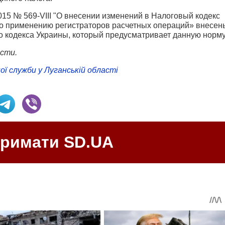
15 № 569-VIII "О внесении изменений в Налоговый кодекс
по применению регистраторов расчетных операций» внесен
ого кодекса Украины, который предусматривает данную норму
асти.
ої служби у Луганській області
тримати SD.UA