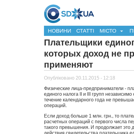
НОВИНИ
СТАТТІ
МІСТО
П
Плательщики единого 
которых доход не пр
применяют
Опубліковано 20.11.2015 - 12:18
Физические лица-предприниматели - пл
единого налога II и III групп независим
течение календарного года не превышае
операций.
Если доход больше 1 млн. грн., то пла
расчетных операций с первого числа п
такого превышения. И продолжает это 
действия свидетельства плательщика ед