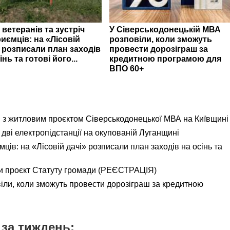
 ветеранів та зустріч
У Сіверськодонецькій МВА
иємців: на «Лісовій
розповіли, коли зможуть
» розписали план заходів
провести дорозіграш за
інь та готові його...
кредитною програмою для
ВПО 60+
я з житловим проєктом Сіверськодонецької МВА на Київщині
дві електропідстанції на окупованій Луганщині
ємців: на «Лісовій дачі» розписали план заходів на осінь та
и проєкт Статуту громади (РЕЄСТРАЦІЯ)
іли, коли зможуть провести дорозіграш за кредитною
за тиждень: