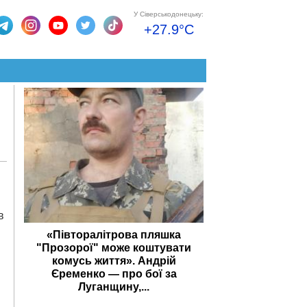
У Сіверськодонецьку:
+27.9°C
в
«Півторалітрова пляшка
"Прозорої" може коштувати
комусь життя». Андрій
Єременко — про бої за
Луганщину,...