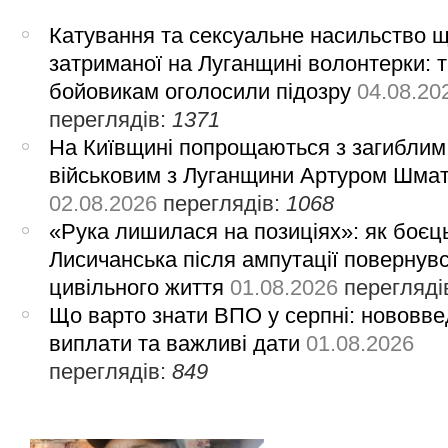
Катування та сексуальне насильство 
затриманої на Луганщині волонтерки: 
бойовикам оголосили підозру
04.08.20
переглядів:
1371
На Київщині попрощаються з загиблим
військовим з Луганщини Артуром Шма
02.08.2026
переглядів:
1068
«Рука лишилася на позиціях»: як боєць
Лисичанська після ампутації повернув
цивільного життя
01.08.2026
перегляді
Що варто знати ВПО у серпні: нововве
виплати та важливі дати
01.08.2026
переглядів:
849