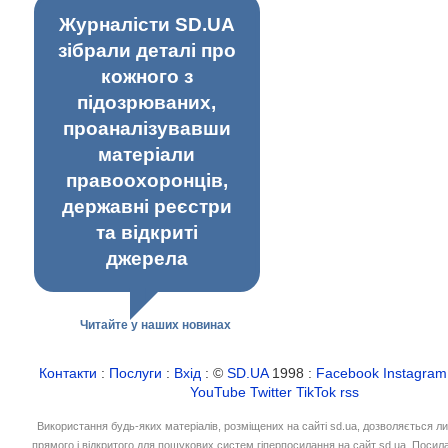
Журналісти SD.UA
зібрали деталі про
кожного з
підозрюваних,
проаналізувавши
матеріали
правоохоронців,
державні реєстри
та відкриті
джерела
Читайте у наших новинах
Контакти
:
Послуги
:
Вхід
: ©
SD.UA
1998 :
Facebook
Instagram
YouTube
Twitter
TikTok
rss
Використання будь-яких матеріалів, розміщених на сайті sd.ua, дозволяється л
прямого і відкритого для пошукових систем гіперпосилання на сайт sd.ua. Посил