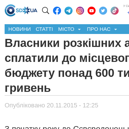
У С
НОВИНИ
СТАТТІ
МІСТО
ПРО НАС
Власники розкішних 
сплатили до місцево
бюджету понад 600 т
гривень
Опубліковано 20.11.2015 - 12:25
З початку року до Сєвєродонець