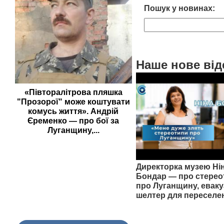
Пошук у новинах:
Наше нове від
«Півторалітрова пляшка
"Прозорої" може коштувати
комусь життя». Андрій
Єременко — про бої за
Луганщину,...
Директорка музею Ні
Бондар — про стерео
про Луганщину, еваку
шелтер для переселе