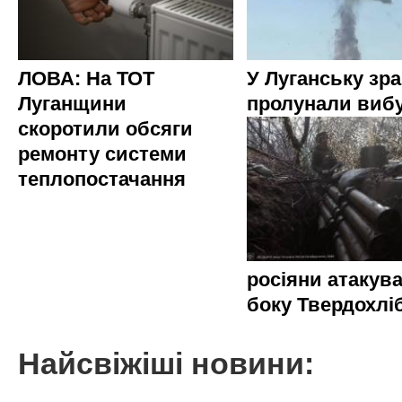
ЛОВА: На ТОТ
У Луганську зр
Луганщини
пролунали виб
скоротили обсяги
ремонту системи
теплопостачання
росіяни атакува
боку Твердохлі
Найсвіжіші новини: