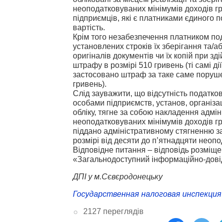
неоподатковуваних мінімумів доходів гр
підприємців, які є платниками єдиного 
вартість.
Крім того незабезпечення платником по
установлених строків їх зберігання та
оригіналів документів чи їх копій при з
штрафу в розмірі 510 гривень (ті самі ді
застосовано штраф за таке саме поруше
гривень).
Слід зауважити, що відсутність податко
особами підприємств, установ, організ
обліку, тягне за собою накладення адмін
неоподатковуваних мінімумів доходів гро
піддано адміністративному стягненню з
розмірі від десяти до п’ятнадцяти неоп
Відповідне питання – відповідь розміщен
«Загальнодоступний інформаційно-довід
ДПІ у м.Сєвєродонецьку
Государственная налоговая инспекция 
2127 переглядів