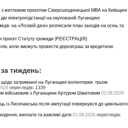
я з житловим проєктом Сіверськодонецької МВА на Київщині
дві електропідстанції на окупованій Луганщині
ємців: на «Лісовій дачі» розписали план заходів на осінь та
и проєкт Статуту громади (РЕЄСТРАЦІЯ)
іли, коли зможуть провести дорозіграш за кредитною
за тиждень:
 щодо затриманої на Луганщині волонтерки: трьом
2026
переглядів:
1339
им військовим з Луганщини Артуром Шматовим
02.08.2026
ць із Лисичанська після ампутації повернувся до цивільного
ведення, виплати та важливі дати
01.08.2026
переглядів: