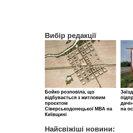
Вибір редакції
Бойко розповіла, що
Заїзд
відбувається з житловим
підпр
проєктом
дачі
Сіверськодонецької МВА на
на ос
Київщині
Найсвіжіші новини: