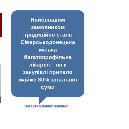
Найбільшим
замовником
традиційно стала
Сіверськодонецька
міська
багатопрофільна
лікарня – на її
закупівлі припало
майже 80% загальної
суми
Читайте у наших новинах