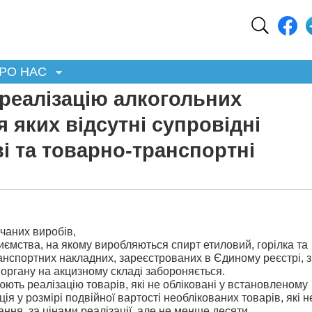
РО НАС
 реалізацію алкогольних
 яких відсутні супровідні
і та товарно-транспортні
лчаних виробів,
иємства, на якому виробляються спирт етиловий, горілка та
ранспортних накладних, зареєстрованих в Єдиному реєстрі, з
органу на акцизному складі забороняється.
юють реалізацію товарів, які не обліковані у встановленому
ія у розмірі подвійної вартості необлікованих товарів, які н
гання, за цінами реалізації, але не менше десяти