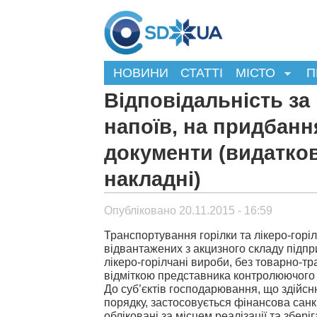
НОВИНИ
СТАТТІ
МІСТО
П
Відповідальність за
напоїв, на придбання
документи (видатков
накладні)
Опубліковано 20.11.2015 - 16:59
Транспортування горілки та лікеро-горі
відвантажених з акцизного складу підпр
лікеро-горілчані вироби, без товарно-т
відміткою представника контролюючого 
До суб’єктів господарювання, що здійсн
порядку, застосовується фінансова санкц
обліковані за місцем реалізації та збері