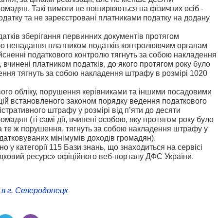
омадян. Такі вимоги не поширюються на фізичних осіб -
податку та не зареєстровані платниками податку на додану
датків зберігання первинних документів протягом
/або ненадання платником податків контролюючим органам
дійсненні податкового контролю тягнуть за собою накладення
ї, вчинені платником податків, до якого протягом року було
ння тягнуть за собою накладення штрафу в розмірі 1020
вого обліку, порушення керівниками та іншими посадовими
ацій встановленого законом порядку ведення податкового
істративного штрафу у розмірі від п’яти до десяти
мадян (ті самі дії, вчинені особою, яку протягом року було
а те ж порушення, тягнуть за собою накладення штрафу у
одатковуваних мінімумів доходів громадян).
о у категорії 115 Бази знань, що знаходиться на сервісі
ковий ресурс» офіційного веб-порталу ДФС України.
в г. Северодонецк