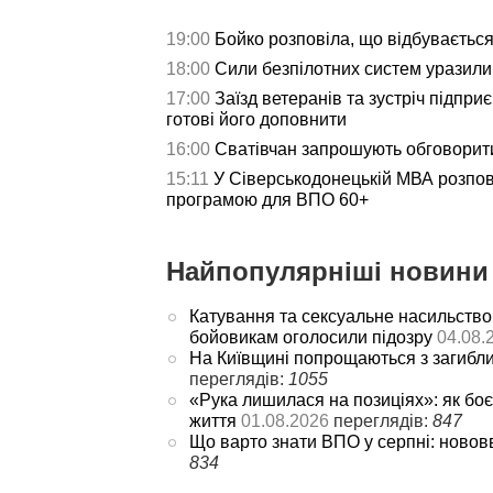
19:00
Бойко розповіла, що відбуваєтьс
18:00
Сили безпілотних систем уразили 
17:00
Заїзд ветеранів та зустріч підпри
готові його доповнити
16:00
Сватівчан запрошують обговорит
15:11
У Сіверськодонецькій МВА розпов
програмою для ВПО 60+
Найпопулярніші новини 
Катування та сексуальне насильство
бойовикам оголосили підозру
04.08.
На Київщині попрощаються з загибл
переглядів:
1055
«Рука лишилася на позиціях»: як боє
життя
01.08.2026
переглядів:
847
Що варто знати ВПО у серпні: новов
834