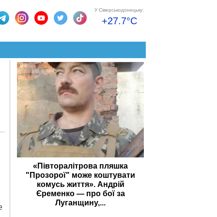
У Сіверськодонецьку:
+27.7°C
«Півторалітрова пляшка
"Прозорої" може коштувати
комусь життя». Андрій
Єременко — про бої за
Луганщину,...
е