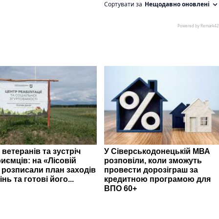
 ветеранів та зустріч
У Сіверськодонецькій МВА
иємців: на «Лісовій
розповіли, коли зможуть
» розписали план заходів
провести дорозіграш за
інь та готові його...
кредитною програмою для
ВПО 60+