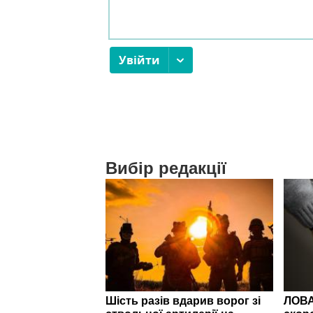
Вибір редакції
Шість разів вдарив ворог зі
ЛОВА