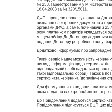
№ 233, зареєстрованим у Міністерстві ю
16.04.2008 за № 320/15011.
ДФС спрощено процес укладання Догов
визнання електронних документів з тер
органами ДФС, а саме, починаючи з 25 
року, платником податків укладається 
місцем обліку. До Договору додаються п
подання Договору розроблено нову фор
Додатково інформуємо про запроваджен
Такий сервіс надає можливість керівни
вигляді інформацію щодо сертифікатів в
відповідальній особі надається право пі
такої відповідальної особи). Також в п
сертифіката керівника (до закінчення ст
Для формування та подання платниками
вікна подання електронної звітності р
До Повідомлення додаються сертифікати 
Повідомлення підписується ЕЦП цих від