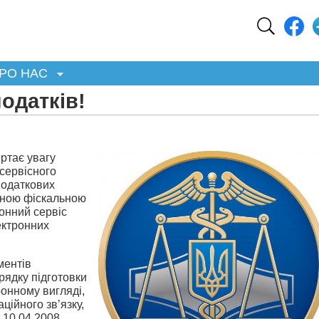
РО НАС
одатків!
ртає увагу
сервісного
податкових
вною фіскальною
онний сервіс
ектронних
ментів
рядку підготовки
ронному вигляді,
ційного зв’язку,
 10.04.2008