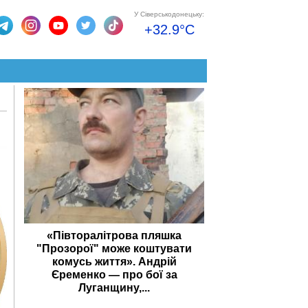
У Сіверськодонецьку:
+32.9°C
«Півторалітрова пляшка
"Прозорої" може коштувати
комусь життя». Андрій
Єременко — про бої за
Луганщину,...