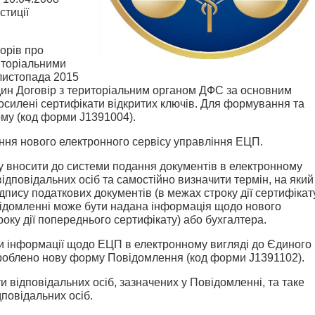
стиції
орів про
иторіальними
листопада 2015
один Договір з територіальним органом ДФС за основним
осилені сертифікати відкритих ключів. Для формування та
му (код форми J1391004).
ня нового електронного сервісу управління ЕЦП.
ку вносити до системи подання документів в електронному
ідповідальних осіб та самостійно визначити термін, на який
дпису податкових документів (в межах строку дії сертифікат
овідомленні може бути надана інформація щодо нового
року дії попереднього сертифікату) або бухгалтера.
 інформації щодо ЕЦП в електронному вигляді до Єдиного
озроблено нову форму Повідомлення (код форми J1391102).
відповідальних осіб, зазначених у Повідомленні, та таке
повідальних осіб.