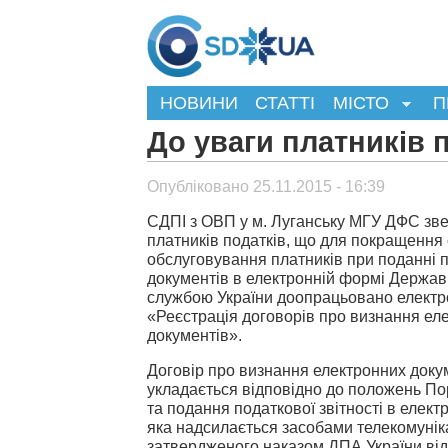
НОВИНИ
СТАТТІ
МІСТО
П
До уваги платників п
Опубліковано 25.11.2015 - 16:39
СДПІ з ОВП у м. Луганську МГУ ДФС зве
платників податків, що для покращення 
обслуговування платників при поданні 
документів в електронній формі Держа
службою України доопрацьовано електр
«Реєстрація договорів про визнання ел
документів».
Договір про визнання електронних доку
укладається відповідно до положень По
та подання податкової звітності в елект
яка надсилається засобами телекомуніка
затвердженого наказом ДПА України від