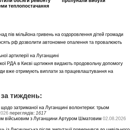
отили обсяги ремонту
пролунали вибухи
еми теплопостачання
ад пів мільйона гривень на оздоровлення дітей громади
осять рф дозволити автономне опалення та провалюють
ьної артилерії на Луганщині
ької РДА в Києві щотижня видають продовольчу допомогу
ади вже отримують виплати за працевлаштування на
за тиждень:
 щодо затриманої на Луганщині волонтерки: трьом
2026
переглядів:
1617
им військовим з Луганщини Артуром Шматовим
02.08.2026
ць із Лисичанська після ампутації повернувся до цивільного