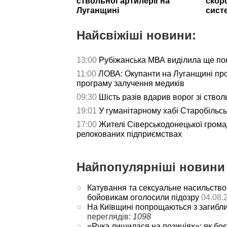
ствольної артилерії на
скор
Луганщині
сист
Найсвіжіші новини:
13:00
Рубіжанська МВА виділила ще пон
11:00
ЛОВА: Окупанти на Луганщині пр
програму залучення медиків
09:30
Шість разів вдарив ворог зі ствол
19:01
У гуманітарному хабі Старобільс
17:00
Жителі Сіверськодонецької гром
релокованих підприємствах
Найпопулярніші новини 
Катування та сексуальне насильство
бойовикам оголосили підозру
04.08.
На Київщині попрощаються з загибл
переглядів:
1098
«Рука лишилася на позиціях»: як боє