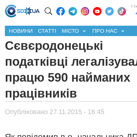
У С
НОВИНИ
СТАТТІ
МІСТО
ПРО НАС
Сєвєродонецькі
податківці легалізув
працю 590 найманих
працівників
Опубліковано 27.11.2015 - 16:45
Як повідомив в.о. начальника ДП