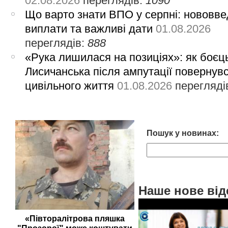
02.08.2026
переглядів:
1090
Що варто знати ВПО у серпні: нововве
виплати та важливі дати
01.08.2026
переглядів:
888
«Рука лишилася на позиціях»: як боєць
Лисичанська після ампутації повернув
цивільного життя
01.08.2026
перегляді
Пошук у новинах:
Наше нове від
«Півторалітрова пляшка