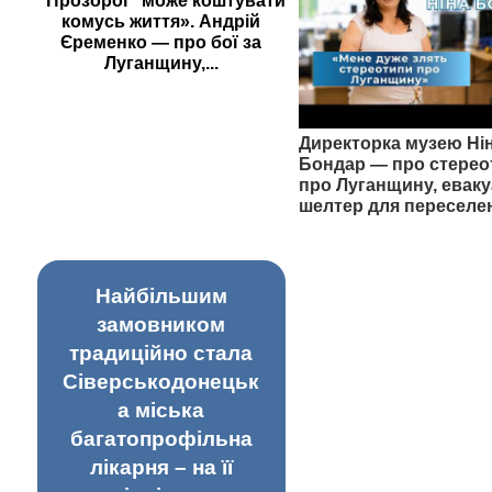
"Прозорої" може коштувати
комусь життя». Андрій
Єременко — про бої за
Луганщину,...
Директорка музею Ні
Бондар — про стерео
про Луганщину, еваку
шелтер для переселе
Найбільшим
замовником
традиційно стала
Сіверськодонецьк
а міська
багатопрофільна
лікарня – на її