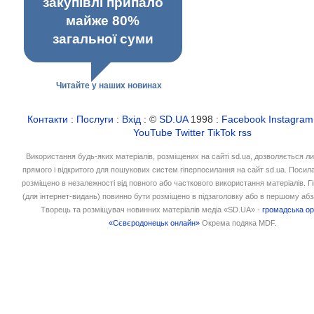
закупівлі припало
майже 80%
загальної суми
Читайте у наших новинах
Контакти
:
Послуги
:
Вхід
: ©
SD.UA
1998 :
Facebook
Instagram
YouTube
Twitter
TikTok
rss
Використання будь-яких матеріалів, розміщених на сайті sd.ua, дозволяється л
прямого і відкритого для пошукових систем гіперпосилання на сайт sd.ua. Посил
розміщено в незалежності від повного або часткового використання матеріалів. 
(для інтернет-видань) повинно бути розміщено в підзаголовку або в першому абз
Творець та розміщувач новинних матеріалів медіа «SD.UA» -
громадська ор
«Сєвєродонецьк онлайн»
Окрема подяка MDF.