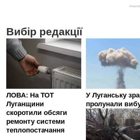
Вибір редакції
ЛОВА: На ТОТ
У Луганську зр
Луганщини
пролунали виб
скоротили обсяги
ремонту системи
теплопостачання