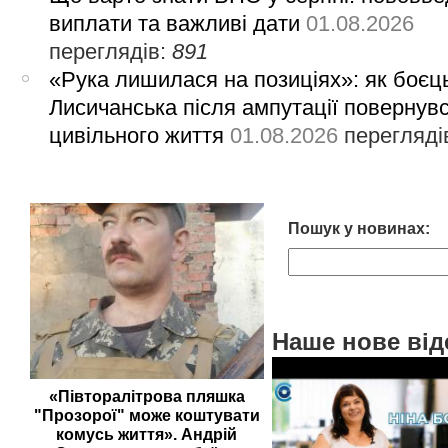
виплати та важливі дати
01.08.2026
переглядів:
891
«Рука лишилася на позиціях»: як боєць
Лисичанська після ампутації повернув
цивільного життя
01.08.2026
перегляді
Пошук у новинах:
Наше нове від
«Півторалітрова пляшка
"Прозорої" може коштувати
комусь життя». Андрій