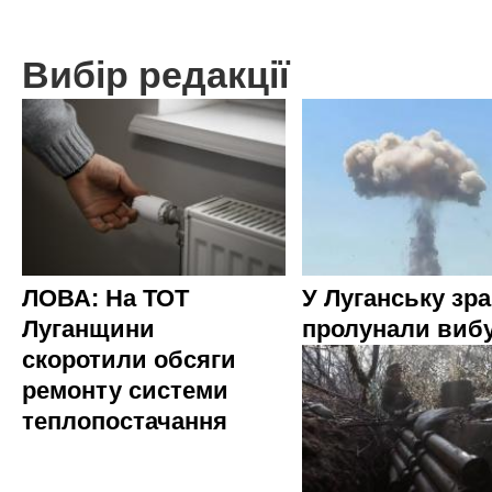
Вибір редакції
ЛОВА: На ТОТ
У Луганську зр
Луганщини
пролунали виб
скоротили обсяги
ремонту системи
теплопостачання