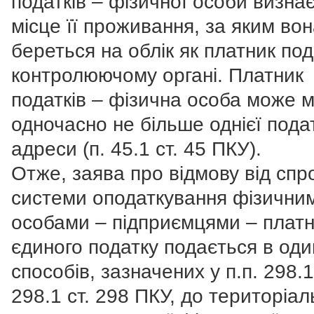
податків – фізичної особи визна
місце її проживання, за яким во
береться на облік як платник под
контролюючому органі. Платник
податків – фізична особа може 
одночасно не більше однієї пода
адреси (п. 45.1 ст. 45 ПКУ).
Отже, заява про відмову від сп
системи оподаткування фізични
особами – підприємцями – плат
єдиного податку подається в один
способів, зазначених у п.п. 298.1
298.1 ст. 298 ПКУ, до територіал