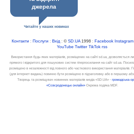
джерела
Читайте у наших новинах
Контакти
:
Послуги
:
Вхід
: ©
SD.UA
1998 :
Facebook
Instagram
YouTube
Twitter
TikTok
rss
Використання будь-яких матеріалів, розміщених на сайті sd.ua, дозволяється л
прямого і відкритого для пошукових систем гіперпосилання на сайт sd.ua. Посил
розміщено в незалежності від повного або часткового використання матеріалів. 
(для інтернет-видань) повинно бути розміщено в підзаголовку або в першому абз
Творець та розміщувач новинних матеріалів медіа «SD.UA» -
громадська ор
«Сєвєродонецьк онлайн»
Окрема подяка MDF.