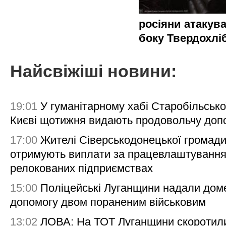
росіяни атакува
боку Твердохлі
Найсвіжіші новини:
19:01
У гуманітарному хабі Старобільсько
Києві щотижня видають продовольчу доп
17:00
Жителі Сіверськодонецької громад
отримують виплати за працевлаштування
релокованих підприємствах
15:00
Поліцейські Луганщини надали дом
допомогу двом пораненим військовим
13:02
ЛОВА: На ТОТ Луганщини скоротил