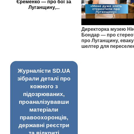
Єременко — про бої за
Луганщину,...
Директорка музею Ні
Бондар — про стерео
про Луганщину, еваку
шелтер для переселе
Журналісти SD.UA
зібрали деталі про
кожного з
підозрюваних,
проаналізувавши
матеріали
правоохоронців,
державні реєстри
та відкриті