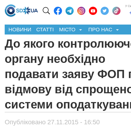
У С
НОВИНИ
СТАТТІ
МІСТО
ПРО НАС
До якого контролююч
органу необхідно
подавати заяву ФОП 
відмову від спрощено
системи оподаткуван
Опубліковано 27.11.2015 - 16:50