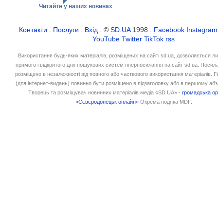
Читайте у наших новинах
Контакти
:
Послуги
:
Вхід
: ©
SD.UA
1998 :
Facebook
Instagram
YouTube
Twitter
TikTok
rss
Використання будь-яких матеріалів, розміщених на сайті sd.ua, дозволяється л
прямого і відкритого для пошукових систем гіперпосилання на сайт sd.ua. Посил
розміщено в незалежності від повного або часткового використання матеріалів. 
(для інтернет-видань) повинно бути розміщено в підзаголовку або в першому абз
Творець та розміщувач новинних матеріалів медіа «SD.UA» -
громадська ор
«Сєвєродонецьк онлайн»
Окрема подяка MDF.