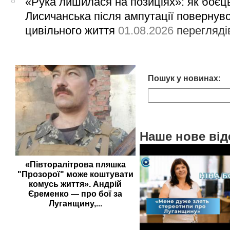
«Рука лишилася на позиціях»: як боєць
Лисичанська після ампутації повернув
цивільного життя
01.08.2026
перегляді
Пошук у новинах:
Наше нове від
«Півторалітрова пляшка
"Прозорої" може коштувати
комусь життя». Андрій
Єременко — про бої за
Луганщину,...