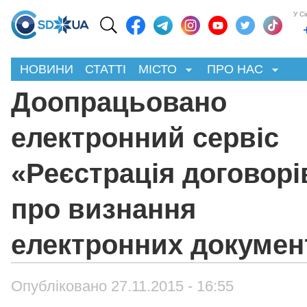
У С
НОВИНИ
СТАТТІ
МІСТО
ПРО НАС
Доопрацьовано
електронний сервіс
«Реєстрація договорі
про визнання
електронних докумен
Опубліковано 27.11.2015 - 16:55