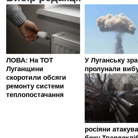
ЛОВА: На ТОТ
У Луганську зр
Луганщини
пролунали виб
скоротили обсяги
ремонту системи
теплопостачання
росіяни атакува
боку Твердохлі