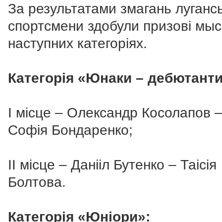
За результатами змагань лугансь
спортсмени здобули призові мыс
наступних категоріях.
Категорія «Юнаки – дебютанти
І місце – Олександр Косолапов 
Софія Бондаренко;
ІІ місце – Данііл Бутенко – Таісія
Болтова.
Категорія «Юніори»: