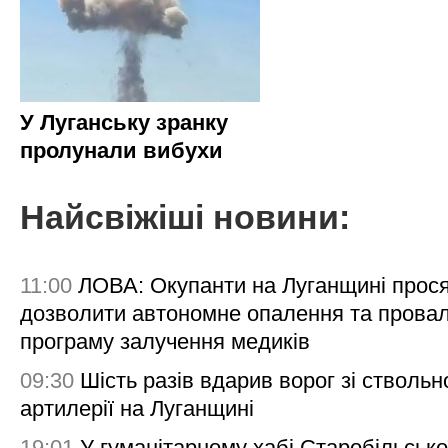
У Луганську зранку
пролунали вибухи
Найсвіжіші новини:
11:00
ЛОВА: Окупанти на Луганщині прос
дозволити автономне опалення та пров
програму залучення медиків
09:30
Шість разів вдарив ворог зі ствольн
артилерії на Луганщині
19:01
У гуманітарному хабі Старобільсько