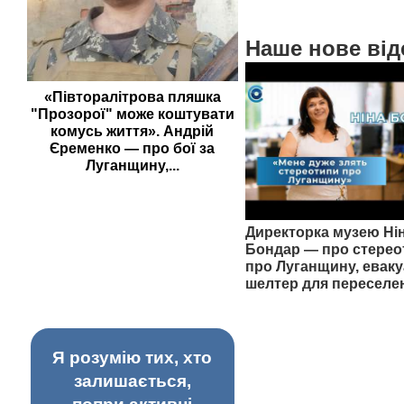
Наше нове від
«Півторалітрова пляшка
"Прозорої" може коштувати
комусь життя». Андрій
Єременко — про бої за
Луганщину,...
Директорка музею Ні
Бондар — про стерео
про Луганщину, еваку
шелтер для переселе
Я розумію тих, хто
залишається,