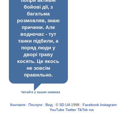
попри активні
бойові дії, з
багатьма
розмовляв, знаю
причини. Але
водночас - тут
танки підбили, а
поряд люди у
дворі траву
косять. Це якось
не зовсім
правильно.
Читайте у наших новинах
Контакти
:
Послуги
:
Вхід
: ©
SD.UA
1998 :
Facebook
Instagram
YouTube
Twitter
TikTok
rss