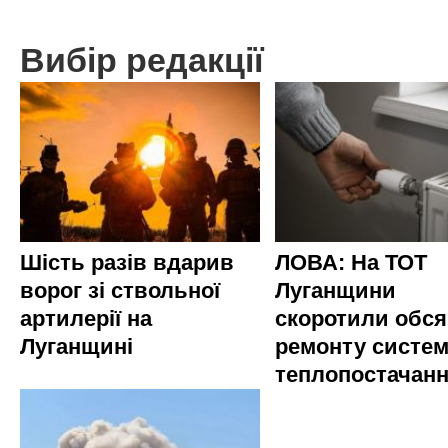
Вибір редакції
Шість разів вдарив
ЛОВА: На ТОТ
ворог зі ствольної
Луганщини
артилерії на
скоротили обся
Луганщині
ремонту систе
теплопостачан