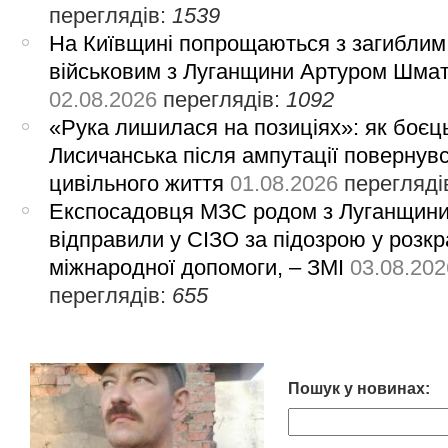
переглядів:
1539
На Київщині попрощаються з загиблим
військовим з Луганщини Артуром Шма
02.08.2026
переглядів:
1092
«Рука лишилася на позиціях»: як боєць
Лисичанська після ампутації повернув
цивільного життя
01.08.2026
перегляді
Експосадовця МЗС родом з Луганщин
відправили у СІЗО за підозрою у розкр
міжнародної допомоги, – ЗМІ
03.08.202
переглядів:
655
Пошук у новинах: