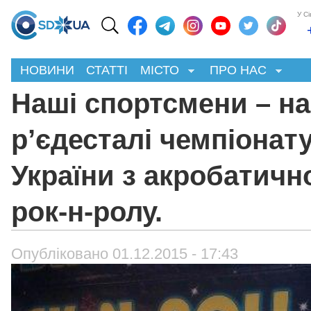
У С
НОВИНИ
СТАТТІ
МІСТО
ПРО НАС
Наші спортсмени – на
р’єдесталі чемпіонат
України з акробатичн
рок-н-ролу.
Опубліковано 01.12.2015 - 17:43