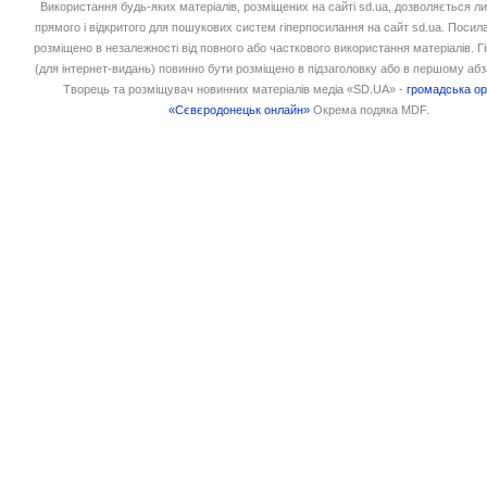
Використання будь-яких матеріалів, розміщених на сайті sd.ua, дозволяється л
прямого і відкритого для пошукових систем гіперпосилання на сайт sd.ua. Посил
розміщено в незалежності від повного або часткового використання матеріалів. 
(для інтернет-видань) повинно бути розміщено в підзаголовку або в першому абз
Творець та розміщувач новинних матеріалів медіа «SD.UA» -
громадська ор
«Сєвєродонецьк онлайн»
Окрема подяка MDF.