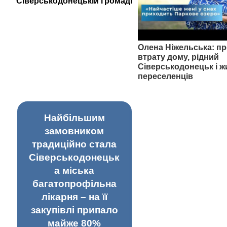
Сіверськодонецькій громаді
Олена Ніжельська: пр
втрату дому, рідний
Сіверськодонецьк і ж
переселенців
Найбільшим
замовником
традиційно стала
Сіверськодонецьк
а міська
багатопрофільна
лікарня – на її
закупівлі припало
майже 80%