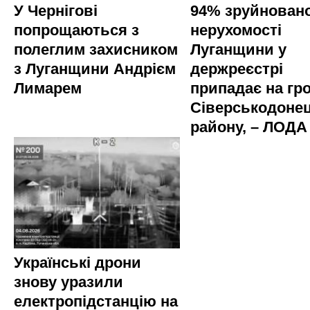
У Чернігові
94% зруйновано
попрощаються з
нерухомості
полеглим захисником
Луганщини у
з Луганщини Андрієм
держреєстрі
Лимарем
припадає на гр
Сіверськодоне
району, – ЛОДА
Українські дрони
знову уразили
електропідстанцію на