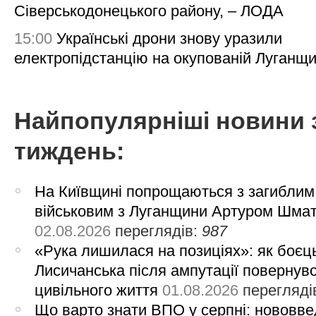
Сіверськодонецького району, – ЛОДА
15:00
Українські дрони знову уразили
електропідстанцію на окупованій Луганщи
Найпопулярніші новини 
тиждень:
На Київщині попрощаються з загиблим
військовим з Луганщини Артуром Шма
02.08.2026
переглядів:
987
«Рука лишилася на позиціях»: як боєць
Лисичанська після ампутації повернув
цивільного життя
01.08.2026
перегляді
Що варто знати ВПО у серпні: нововве