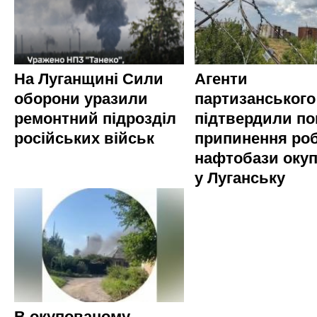
На Луганщині Сили
Агенти
оборони уразили
партизанського
ремонтний підрозділ
підтвердили по
російських військ
припинення ро
нафтобази окуп
у Луганську
В окупованому