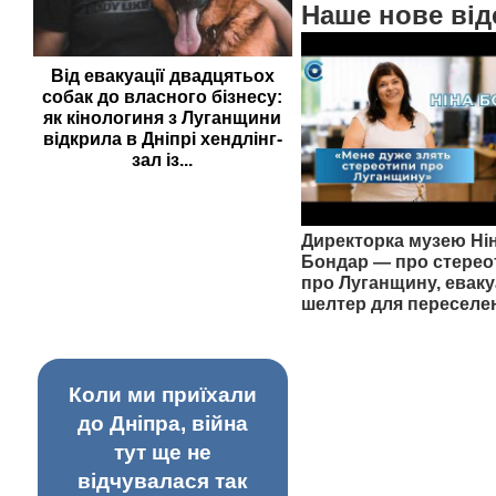
Наше нове від
Від евакуації двадцятьох
собак до власного бізнесу:
як кінологиня з Луганщини
відкрила в Дніпрі хендлінг-
зал із...
Директорка музею Ні
Бондар — про стерео
про Луганщину, еваку
шелтер для переселе
Коли ми приїхали
до Дніпра, війна
тут ще не
відчувалася так