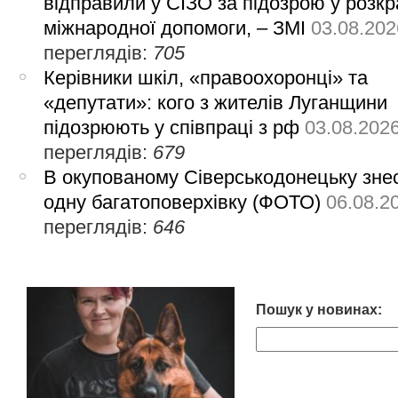
відправили у СІЗО за підозрою у розкр
міжнародної допомоги, – ЗМІ
03.08.202
переглядів:
705
Керівники шкіл, «правоохоронці» та
«депутати»: кого з жителів Луганщини
підозрюють у співпраці з рф
03.08.202
переглядів:
679
В окупованому Сіверськодонецьку зне
одну багатоповерхівку (ФОТО)
06.08.2
переглядів:
646
Пошук у новинах: