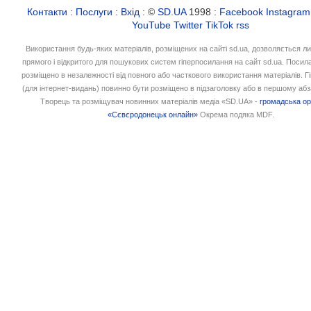
Контакти
:
Послуги
:
Вхід
: ©
SD.UA
1998 :
Facebook
Instagram
YouTube
Twitter
TikTok
rss
Використання будь-яких матеріалів, розміщених на сайті sd.ua, дозволяється л
прямого і відкритого для пошукових систем гіперпосилання на сайт sd.ua. Посил
розміщено в незалежності від повного або часткового використання матеріалів. 
(для інтернет-видань) повинно бути розміщено в підзаголовку або в першому абз
Творець та розміщувач новинних матеріалів медіа «SD.UA» -
громадська ор
«Сєвєродонецьк онлайн»
Окрема подяка MDF.