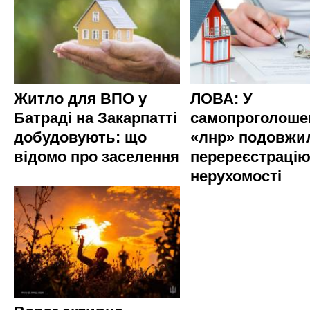
Житло для ВПО у
ЛОВА: У
Батраді на Закарпатті
самопроголоше
добудовують: що
«лнр» подовжи
відомо про заселення
перереєстраці
нерухомості