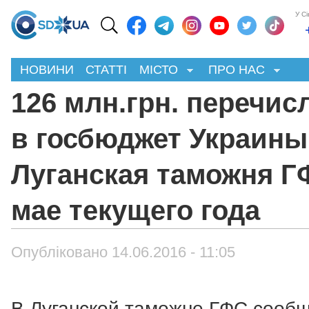
У С
НОВИНИ
СТАТТІ
МІСТО
ПРО НАС
126 млн.грн. перечис
в госбюджет Украины
Луганская таможня Г
мае текущего года
Опубліковано 14.06.2016 - 11:05
В Луганской таможне ГФС сооб