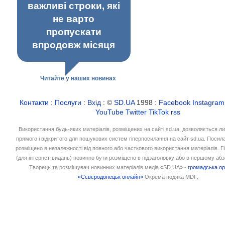
важливі строки, які
не варто
пропускати
впродовж місяця
Читайте у наших новинах
Контакти
:
Послуги
:
Вхід
: ©
SD.UA
1998 :
Facebook
Instagram
YouTube
Twitter
TikTok
rss
Використання будь-яких матеріалів, розміщених на сайті sd.ua, дозволяється л
прямого і відкритого для пошукових систем гіперпосилання на сайт sd.ua. Посил
розміщено в незалежності від повного або часткового використання матеріалів. 
(для інтернет-видань) повинно бути розміщено в підзаголовку або в першому абз
Творець та розміщувач новинних матеріалів медіа «SD.UA» -
громадська ор
«Сєвєродонецьк онлайн»
Окрема подяка MDF.