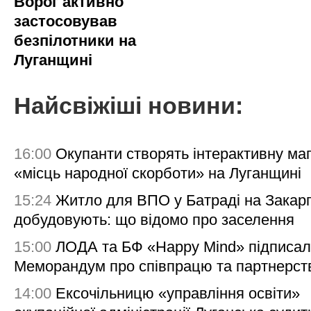
Ворог активно
застосовував
безпілотники на
Луганщині
Найсвіжіші новини:
16:00
Окупанти створять інтерактивну ма
«місць народної скорботи» на Луганщині
15:24
Житло для ВПО у Батраді на Закарп
добудовують: що відомо про заселення
15:00
ЛОДА та БФ «Happy Mind» підписа
Меморандум про співпрацю та партнерст
14:00
Ексочільницю «управління освіти»