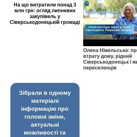
На що витратили понад 3
млн грн: огляд липневих
закупівель у
Сіверськодонецькій громаді
Олена Ніжельська: пр
втрату дому, рідний
Сіверськодонецьк і ж
переселенців
Зібрали в одному
матеріалі
інформацію про
головні зміни,
актуальні
можливості та