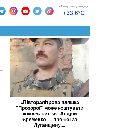
У Сіверськодонецьку:
+33.6°C
«Півторалітрова пляшка
"Прозорої" може коштувати
комусь життя». Андрій
Єременко — про бої за
Луганщину,...