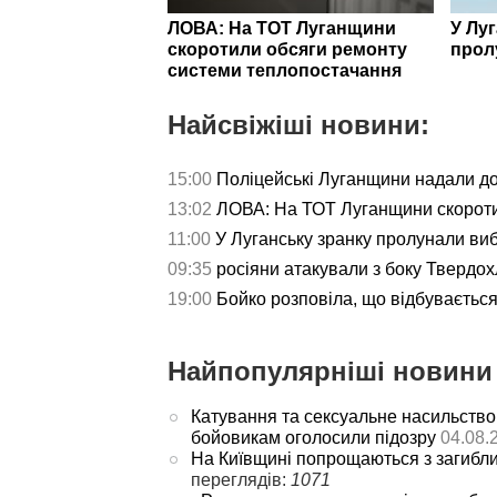
ЛОВА: На ТОТ Луганщини
У Лу
скоротили обсяги ремонту
прол
системи теплопостачання
Найсвіжіші новини:
15:00
Поліцейські Луганщини надали д
13:02
ЛОВА: На ТОТ Луганщини скороти
11:00
У Луганську зранку пролунали ви
09:35
росіяни атакували з боку Твердох
19:00
Бойко розповіла, що відбуваєтьс
Найпопулярніші новини 
Катування та сексуальне насильство
бойовикам оголосили підозру
04.08.
На Київщині попрощаються з загибл
переглядів:
1071