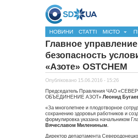
НОВИНИ
СТАТТІ
МІСТО
П
Главное управление
безопасность услов
«Азоте» OSTCHEM
Опубліковано 15.06.2016 - 15:26
Председатель Правления ЧАО «СЕВ
ОБЪЕДИНЕНИЕ АЗОТ»
Леонид Бугае
«За многолетнее и плодотворное сотру
сохранению здоровья работников и соз
формулировка указана начальником Гла
Вячеславом Милениным
.
Директор департамента Северодонецк