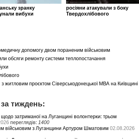
ганську зранку
росіяни атакували з боку
унали вибухи
Твердохлібового
омедичну допомогу двом пораненим військовим
ли обсяги ремонту системи теплопостачання
бухи
лібового
я з житловим проєктом Сіверськодонецької МВА на Київщині
за тиждень:
 щодо затриманої на Луганщині волонтерки: трьом
2026
переглядів:
1400
им військовим з Луганщини Артуром Шматовим
02.08.2026