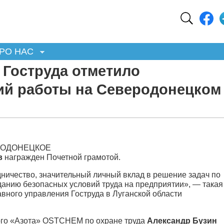
РО НАС
 Гоструда отметило
ий работы на Северодонецком
ЕРОДОНЕЦКОЕ
в
награжден Почетной грамотой.
дничество, значительный личный вклад в решение задач по
данию безопасных условий труда на предприятии», — такая
вного управления Гоструда в Луганской области
ого «Азота» OSTCHEM по охране труда
Александр Бузин