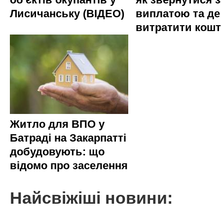
Лисичанську (ВІДЕО)
виплатою та де
витратити кош
Житло для ВПО у
Батраді на Закарпатті
добудовують: що
відомо про заселення
Найсвіжіші новини: