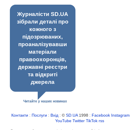
Журналісти SD.UA
зібрали деталі про
кожного з
підозрюваних,
проаналізувавши
матеріали
правоохоронців,
державні реєстри
та відкриті
джерела
Читайте у наших новинах
Контакти
:
Послуги
:
Вхід
: ©
SD.UA
1998 :
Facebook
Instagram
YouTube
Twitter
TikTok
rss