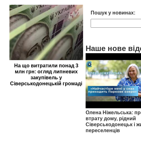
Пошук у новинах:
Наше нове від
На що витратили понад 3
млн грн: огляд липневих
закупівель у
Сіверськодонецькій громаді
Олена Ніжельська: пр
втрату дому, рідний
Сіверськодонецьк і ж
переселенців