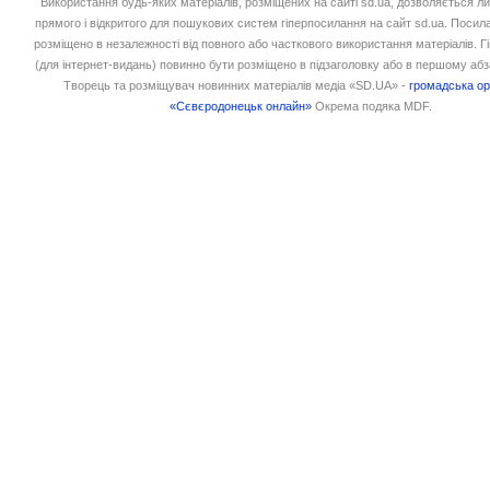
Використання будь-яких матеріалів, розміщених на сайті sd.ua, дозволяється л
прямого і відкритого для пошукових систем гіперпосилання на сайт sd.ua. Посил
розміщено в незалежності від повного або часткового використання матеріалів. 
(для інтернет-видань) повинно бути розміщено в підзаголовку або в першому абз
Творець та розміщувач новинних матеріалів медіа «SD.UA» -
громадська ор
«Сєвєродонецьк онлайн»
Окрема подяка MDF.