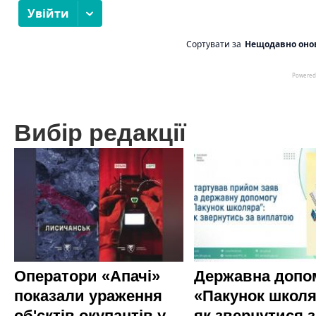
Вибір редакції
Оператори «Апачі»
Державна допо
показали ураження
«Пакунок школя
об'єктів окупантів у
як звернутися з