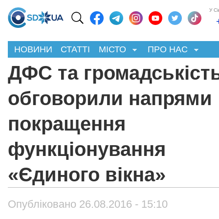
У С
НОВИНИ
СТАТТІ
МІСТО
ПРО НАС
ДФС та громадськіст
обговорили напрями
покращення
функціонування
«Єдиного вікна»
Опубліковано 26.08.2016 - 15:10