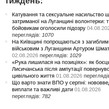
тиждень:
Катування та сексуальне насильство 
затриманої на Луганщині волонтерки: 
бойовикам оголосили підозру
04.08.20
переглядів:
1070
На Київщині попрощаються з загиблим
військовим з Луганщини Артуром Шма
02.08.2026
переглядів:
1029
«Рука лишилася на позиціях»: як боєць
Лисичанська після ампутації повернув
цивільного життя
01.08.2026
перегляді
Що варто знати ВПО у серпні: нововве
виплати та важливі дати
01.08.2026
переглядів:
782