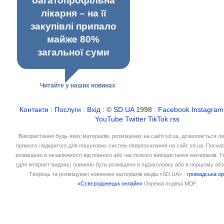
багатопрофільна
лікарня – на її
закупівлі припало
майже 80%
загальної суми
Читайте у наших новинах
Контакти
:
Послуги
:
Вхід
: ©
SD.UA
1998 :
Facebook
Instagram
YouTube
Twitter
TikTok
rss
Використання будь-яких матеріалів, розміщених на сайті sd.ua, дозволяється л
прямого і відкритого для пошукових систем гіперпосилання на сайт sd.ua. Посил
розміщено в незалежності від повного або часткового використання матеріалів. 
(для інтернет-видань) повинно бути розміщено в підзаголовку або в першому абз
Творець та розміщувач новинних матеріалів медіа «SD.UA» -
громадська ор
«Сєвєродонецьк онлайн»
Окрема подяка MDF.