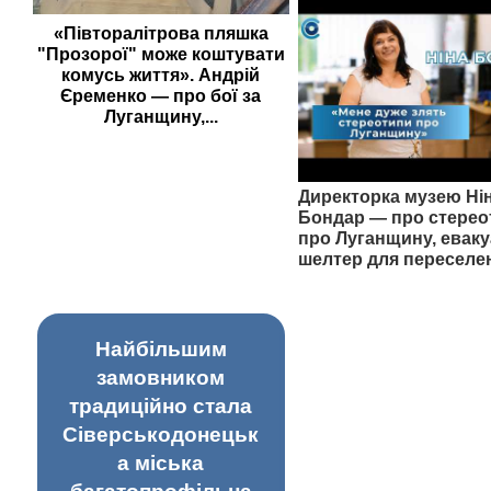
«Півторалітрова пляшка
"Прозорої" може коштувати
комусь життя». Андрій
Єременко — про бої за
Луганщину,...
Директорка музею Ні
Бондар — про стерео
про Луганщину, еваку
шелтер для переселе
Найбільшим
замовником
традиційно стала
Сіверськодонецьк
а міська