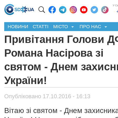
У С
НОВИНИ
СТАТТІ
МІСТО
ПРО НАС
Привітання Голови 
Романа Насірова зі
святом - Днем захисн
України!
Опубліковано 17.10.2016 - 16:13
Вітаю зі святом - Днем захисник