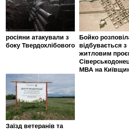
росіяни атакували з
Бойко розповіл
боку Твердохлібового
відбувається з
житловим проє
Сіверськодонец
МВА на Київщин
Заїзд ветеранів та