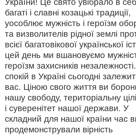
України! Це свято увібрало в се
багаті і славні козацькі традиції,
уособлює мужність і героїзм обо
та визволителів рідної землі про
всієї багатовікової української іст
цей день ми вшановуємо мужніст
героїзм захисників незалежності.
спокій в Україні сьогодні залежит
вас. Ціною свого життя ви борон
нашу свободу, територіальну цілі
і суверенітет нашої держави. У
складний для нашої країни час в
продемонстрували вірність