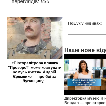
переглядів:
836
Пошук у новинах:
Наше нове від
«Півторалітрова пляшка
"Прозорої" може коштувати
комусь життя». Андрій
Єременко — про бої за
Луганщину,...
Директорка музею Ні
Бондар — про стерео