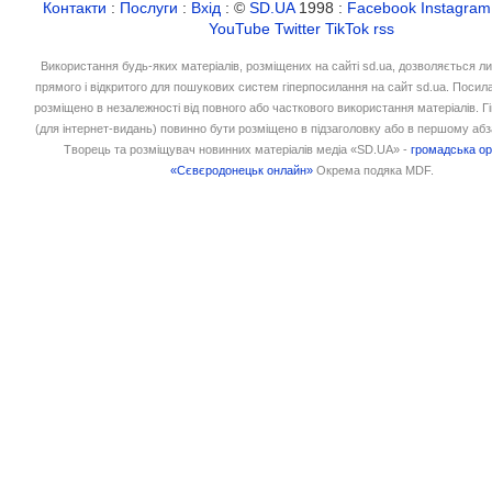
Контакти
:
Послуги
:
Вхід
: ©
SD.UA
1998 :
Facebook
Instagram
YouTube
Twitter
TikTok
rss
Використання будь-яких матеріалів, розміщених на сайті sd.ua, дозволяється л
прямого і відкритого для пошукових систем гіперпосилання на сайт sd.ua. Посил
розміщено в незалежності від повного або часткового використання матеріалів. 
(для інтернет-видань) повинно бути розміщено в підзаголовку або в першому абз
Творець та розміщувач новинних матеріалів медіа «SD.UA» -
громадська ор
«Сєвєродонецьк онлайн»
Окрема подяка MDF.