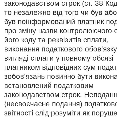
законодавством строк (ст. 38 Код
то незалежно від того чи був або
був поінформований платник под
про зміну назви контролюючого о
його коду та реквізитів сплати,
виконання податкового обов’язку
вигляді сплати у повному обсязі
платником відповідних сум пода
зобов’язань повинно бути викон
встановлений податковим
законодавством строк. Неподан
(несвоєчасне подання) податков
звітності слід розуміти як поруш