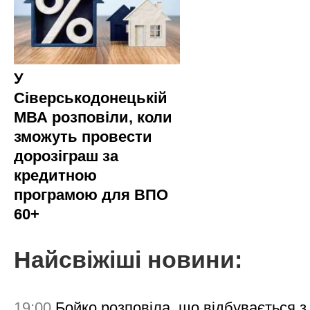
У
Сіверськодонецькій
МВА розповіли, коли
зможуть провести
дорозіграш за
кредитною
програмою для ВПО
60+
Найсвіжіші новини:
19:00
Бойко розповіла, що відбувається з