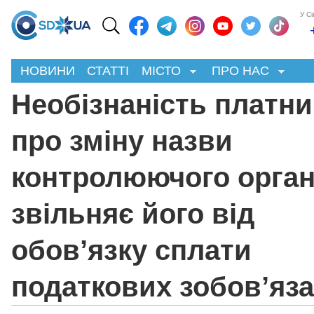
У С
НОВИНИ
СТАТТІ
МІСТО
ПРО НАС
Необізнаність платни
про зміну назви
контролюючого орган
звільняє його від
обов’язку сплати
податкових зобов’яз