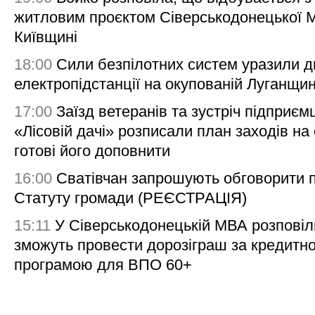
житловим проєктом Сіверськодонецької 
Київщині
18:00
Сили безпілотних систем уразили д
електропідстанції на окупованій Луганщи
17:00
Заїзд ветеранів та зустріч підприємц
«Лісовій дачі» розписали план заходів на 
готові його доповнити
16:00
Сватівчан запрошують обговорити 
Статуту громади (РЕЄСТРАЦІЯ)
15:11
У Сіверськодонецькій МВА розповіл
зможуть провести дорозіграш за кредитн
програмою для ВПО 60+