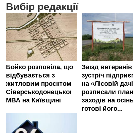
Вибір редакції
Бойко розповіла, що
Заїзд ветеранів
відбувається з
зустріч підприє
житловим проєктом
на «Лісовій дач
Сіверськодонецької
розписали пла
МВА на Київщині
заходів на осінь
готові його...